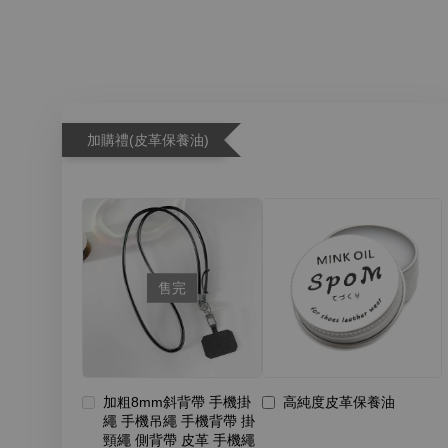
加購禮(皮革保養油)
售完
加粗8mm斜背帶 手機掛
高純度皮革保養油
繩 手機吊繩 手機背帶 掛
頸繩 側背帶 皮革 手機繩