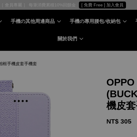
［ 會員專屬 ］ 每筆消費累積10%回饋金
[ 免費 Free ] 加入會員
手機の其他周邊商品
手機の專用腰包/收納包
關於我們
翻蓋式相框手機皮套手機套
OPPO
(BUC
機皮套
NT$ 305