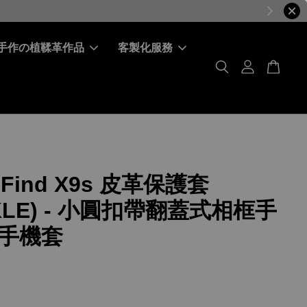
手作の植鞣革作品
客製化服務
 Find X9s 皮革保護套
KLE) - 小圓扣帶翻蓋式相框手
手機套