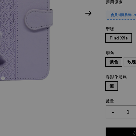
適用優惠
會員消費累積10%
型號
Find X9s
顏色
紫色
玫
客製化服務
無
數量
-
立