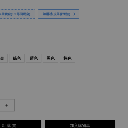
回饋金(1:1等同現金)
加購禮(皮革保養油)
瑰金
綠色
藍色
黑色
棕色
+
 即 購 買
加入購物車