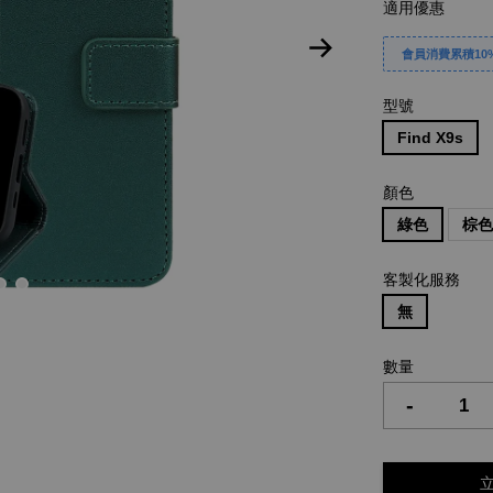
適用優惠
會員消費累積10%
型號
Find X9s
顏色
綠色
棕
客製化服務
無
數量
-
立