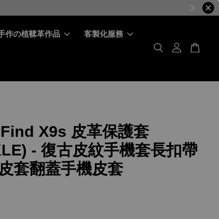
手作の植鞣革作品
客製化服務
 Find X9s 皮革保護套
KLE) - 復古皮紋手機套長扣帶
皮套翻蓋手機皮套