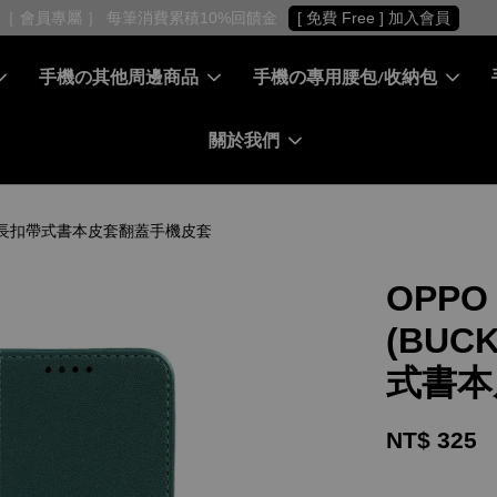
［ 會員專屬 ］ 每筆消費累積10%回饋金
[ 免費 Free ] 加入會員
手機の其他周邊商品
手機の專用腰包/收納包
關於我們
紋手機套長扣帶式書本皮套翻蓋手機皮套
OPPO
(BUC
式書本
NT$ 325