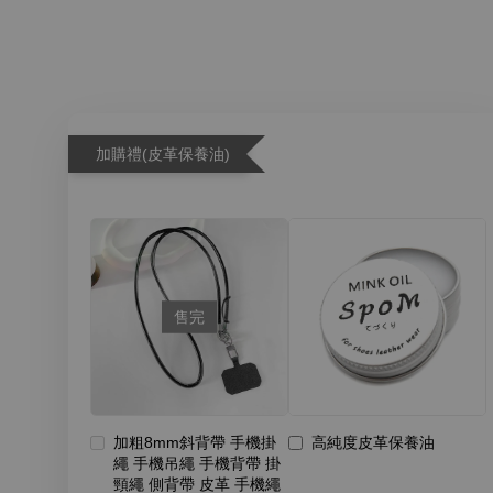
加購禮(皮革保養油)
售完
加粗8mm斜背帶 手機掛
高純度皮革保養油
繩 手機吊繩 手機背帶 掛
頸繩 側背帶 皮革 手機繩