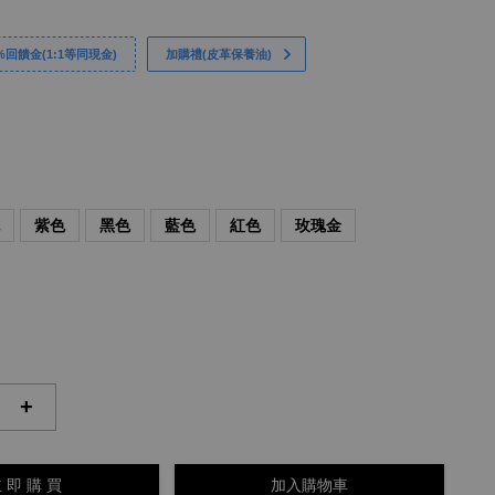
回饋金(1:1等同現金)
加購禮(皮革保養油)
色
紫色
黑色
藍色
紅色
玫瑰金
+
 即 購 買
加入購物車