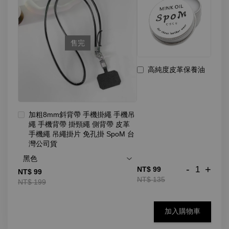
售完
高純度皮革保養油
加粗8mm斜背帶 手機掛繩 手機吊
繩 手機背帶 掛頸繩 側背帶 皮革
手機繩 吊繩掛片 免孔掛 SpoM 台
灣公司貨
-
+
NT$ 99
NT$ 99
NT$ 135
NT$ 199
加入購物車