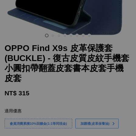
OPPO Find X9s 皮革保護套
(BUCKLE) - 復古皮質皮紋手機套
小圓扣帶翻蓋皮套書本皮套手機
皮套
NT$ 315
適用優惠
會員消費累積10%回饋金(1:1等同現金)
加購禮(皮革保養油)