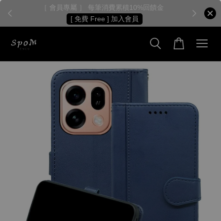
［ 會員專屬 ］ 每筆消費累積10%回饋金
［
[ 免費 Free ] 加入會員