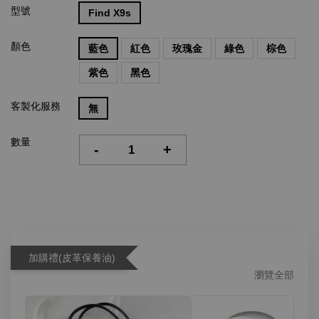
型號
Find X9s
顏色
藍色
紅色
玫瑰金
綠色
棕色
紫色
黑色
客製化服務
無
數量
-
+
加購禮(皮革保養油)
瀏覽全部