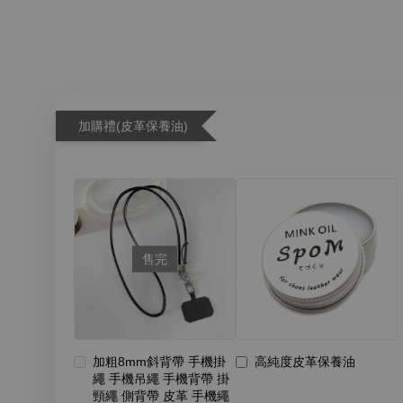
加購禮(皮革保養油)
售完
加粗8mm斜背帶 手機掛
高純度皮革保養油
繩 手機吊繩 手機背帶 掛
頸繩 側背帶 皮革 手機繩