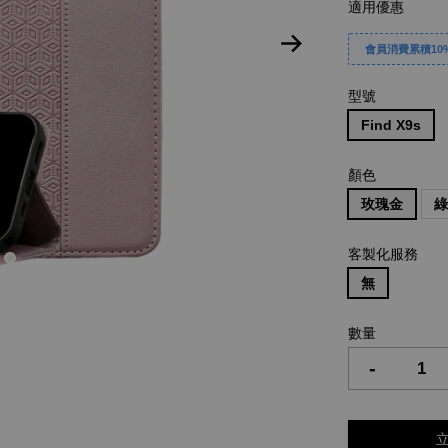
適用優惠
會員消費累積10%
型號
Find X9s
顏色
玫瑰金
客製化服務
無
數量
-
立