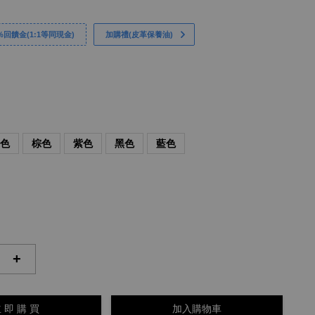
回饋金(1:1等同現金)
加購禮(皮革保養油)
綠色
棕色
紫色
黑色
藍色
+
 即 購 買
加入購物車