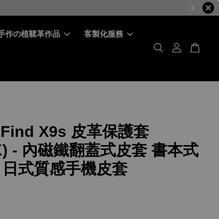
手作の植鞣革作品
客製化服務
 Find X9s 皮革保護套
K) - 內磁鐵翻蓋式皮套 書本式
 日式質感手機皮套