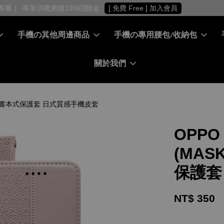
［ 會員專屬 ］ 每筆消費累積10%回饋金
[ 免費 Free ] 加入會員
手機の其他周邊商品
手機の專用腰包/收納包
關於我們
式皮套 書本式保護套 日式質感手機皮套
OPPO
(MAS
保護套
NT$ 350