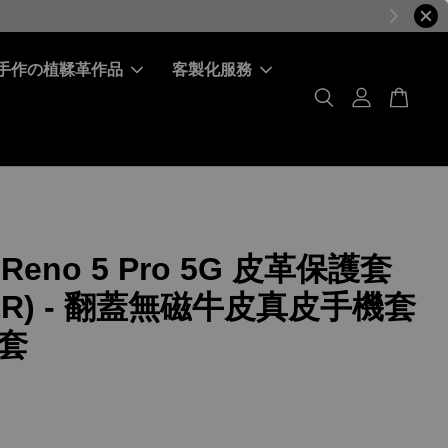
手作の植鞣革作品
客製化服務
 Reno 5 Pro 5G 皮革保護套
ER) - 翻蓋無磁牛皮真皮手機套
套