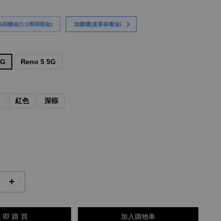
回饋金(1:1等同現金)
加購禮(皮革保養油)
5G
Reno 5 5G
棕
紅色
深棕
+
 即 購 買
加入購物車