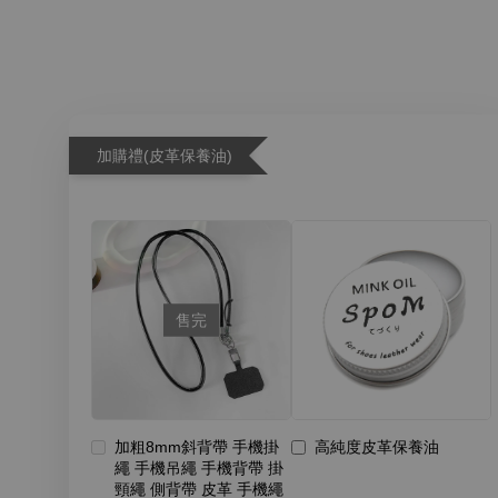
加購禮(皮革保養油)
售完
加粗8mm斜背帶 手機掛
高純度皮革保養油
繩 手機吊繩 手機背帶 掛
頸繩 側背帶 皮革 手機繩