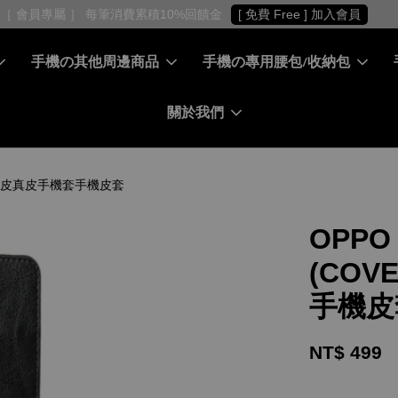
［ 會員專屬 ］ 每筆消費累積10%回饋金
[ 免費 Free ] 加入會員
手機の其他周邊商品
手機の專用腰包/收納包
關於我們
蓋無磁牛皮真皮手機套手機皮套
OPPO
(COV
手機皮
NT$ 499