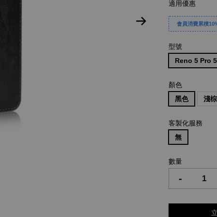
適用優惠
會員消費累積10%
型號
Reno 5 Pro 
顏色
黑色
淺
客製化服務
無
數量
-
立