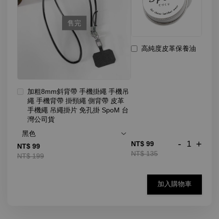
售完
高純度皮革保養油
加粗8mm斜背帶 手機掛繩 手機吊
繩 手機背帶 掛頸繩 側背帶 皮革
手機繩 吊繩掛片 免孔掛 SpoM 台
灣公司貨
-
+
NT$ 99
NT$ 99
NT$ 135
NT$ 199
加入購物車