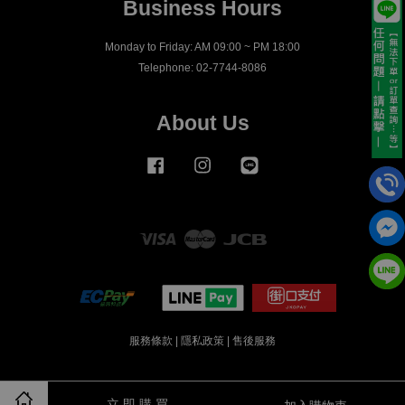
Business Hours
Monday to Friday: AM 09:00 ~ PM 18:00
Telephone: 02-7744-8086
About Us
Facebook
Instagram
Line
Visa
Master
JCB
服務條款
|
隱私政策
|
售後服務