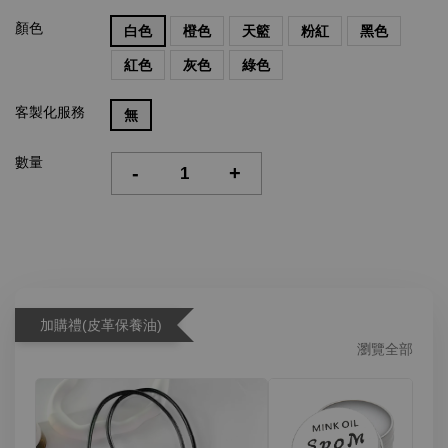
顏色
白色
橙色
天籃
粉紅
黑色
紅色
灰色
綠色
客製化服務
無
數量
-
+
加購禮(皮革保養油)
瀏覽全部