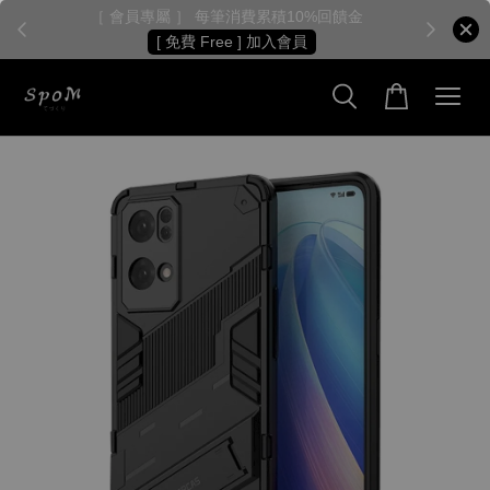
［ 會員專屬 ］ 每筆消費累積10%回饋金
［
[ 免費 Free ] 加入會員