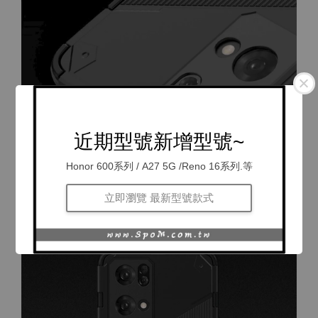
近期型號新增型號~
Honor 600系列 / A27 5G /Reno 16系列.等
立即瀏覽 最新型號款式