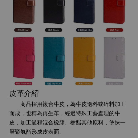
皮革介紹
商品採用複合牛皮，為牛皮邊料或碎料加工
而成，也稱為再生革，經過特殊工藝處理的牛
皮，加工過程混合橡膠、樹酯其他原料，塗抹一
層聚氨酯形成皮表面。