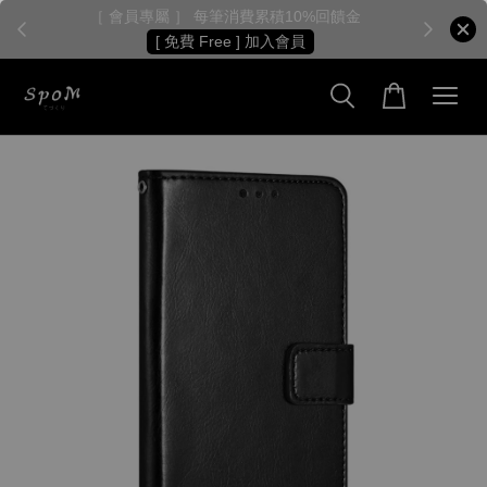
［ 會員專屬 ］ 每筆消費累積10%回饋金
［
[ 免費 Free ] 加入會員