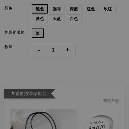
顏色
黑色
咖啡
深藍
紅色
玫紅
黃色
天藍
白色
客製化服務
無
數量
-
+
加購禮(皮革保養油)
瀏覽全部