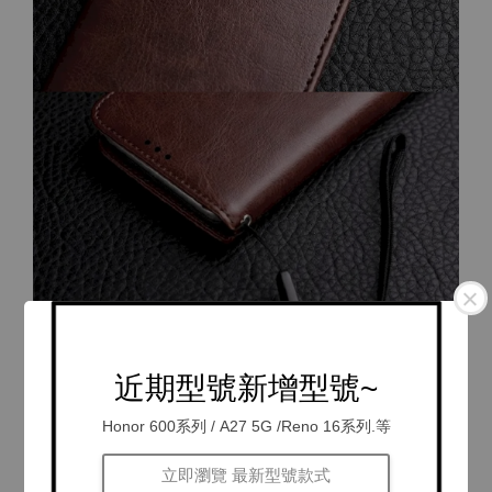
近期型號新增型號~
Honor 600系列 / A27 5G /Reno 16系列.等
立即瀏覽 最新型號款式