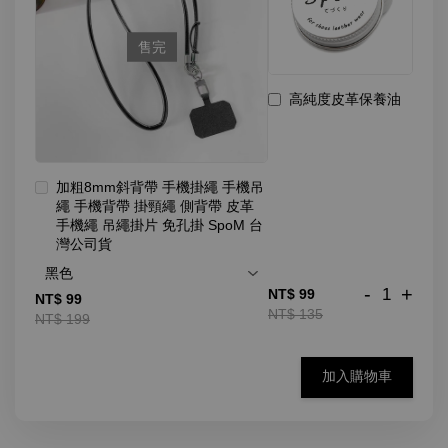
售完
高純度皮革保養油
加粗8mm斜背帶 手機掛繩 手機吊
繩 手機背帶 掛頸繩 側背帶 皮革
手機繩 吊繩掛片 免孔掛 SpoM 台
灣公司貨
-
+
NT$ 99
NT$ 99
NT$ 135
NT$ 199
加入購物車