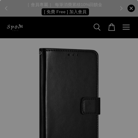
［ 會員專屬 ］ 每筆消費累積10%回饋金
［
[ 免費 Free ] 加入會員