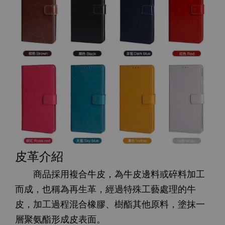
皮革介紹
商品採用複合牛皮，為牛皮邊料或碎料加工
而成，也稱為再生革，經過特殊工藝處理的牛
皮，加工過程混合橡膠、樹酯其他原料，塗抹一
層聚氨酯形成皮表面。