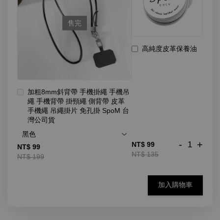
售完
高純度皮革保養油
加粗8mm斜背帶 手機掛繩 手機吊
繩 手機背帶 掛頸繩 側背帶 皮革
手機繩 吊繩掛片 免孔掛 SpoM 台
灣公司貨
-
+
NT$ 99
NT$ 99
NT$ 135
NT$ 199
加入購物車