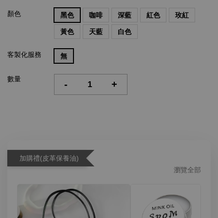
顏色
黑色
咖啡
深藍
紅色
玫紅
黃色
天藍
白色
客製化服務
無
數量
-
+
加購禮(皮革保養油)
瀏覽全部