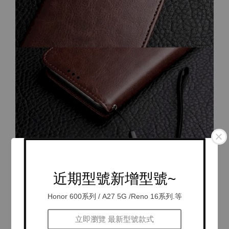
近期型號新增型號~
Honor 600系列 / A27 5G /Reno 16系列.等
立即瀏覽 最新型號款式