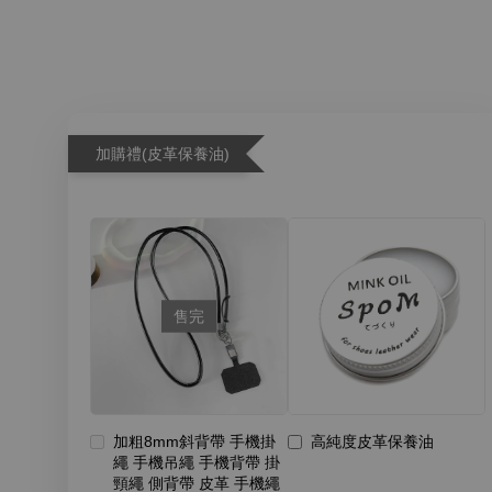
加購禮(皮革保養油)
售完
加粗8mm斜背帶 手機掛
高純度皮革保養油
繩 手機吊繩 手機背帶 掛
頸繩 側背帶 皮革 手機繩