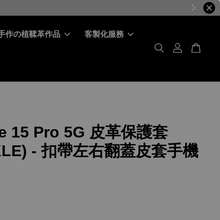
手作の植鞣革作品
客製化服務
me 15 Pro 5G 皮革保護套
KLE) - 扣帶左右翻蓋皮套手機