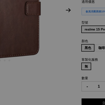
適用優惠
會員消費累積10%
型號
realme 15 Pr
顏色
黑色
咖
客製化服務
無
數量
-
立