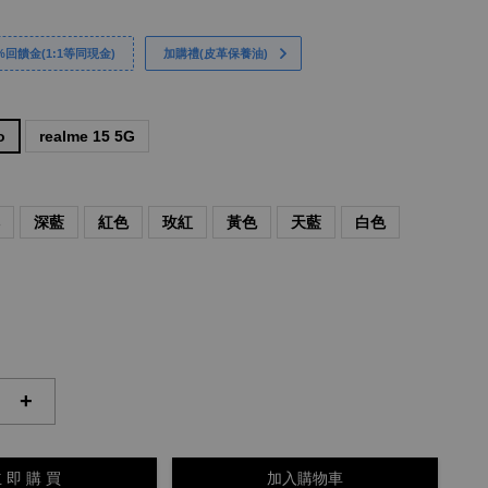
回饋金(1:1等同現金)
加購禮(皮革保養油)
o
realme 15 5G
啡
深藍
紅色
玫紅
黃色
天藍
白色
+
 即 購 買
加入購物車