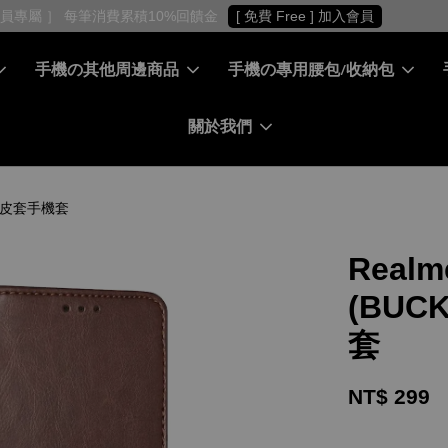
［ 會員專屬 ］ 每筆消費累積10%回饋金
[ 免費 Free ] 加入會員
手機の其他周邊商品
手機の專用腰包/收納包
關於我們
右翻蓋皮套手機套
Real
(BUC
套
NT$ 299