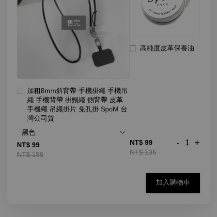
售完
高純度皮革保養油
加粗8mm斜背帶 手機掛繩 手機吊
繩 手機背帶 掛頸繩 側背帶 皮革
手機繩 吊繩掛片 免孔掛 SpoM 台
灣公司貨
-
+
NT$ 99
NT$ 99
NT$ 135
NT$ 199
加入購物車