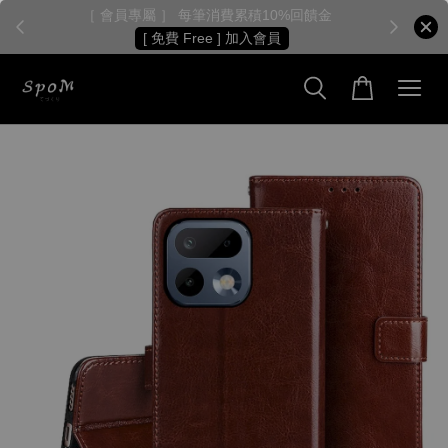
［ 會員專屬 ］ 每筆消費累積10%回饋金
［
[ 免費 Free ] 加入會員