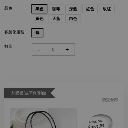
顏色
黑色
咖啡
深藍
紅色
玫紅
黃色
天藍
白色
客製化服務
無
數量
-
+
加購禮(皮革保養油)
瀏覽全部