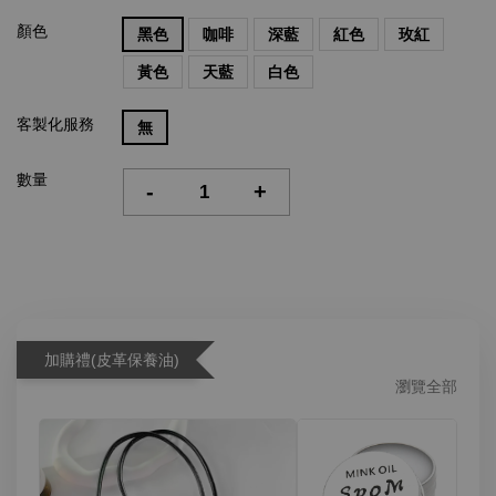
顏色
黑色
咖啡
深藍
紅色
玫紅
黃色
天藍
白色
客製化服務
無
數量
-
+
加購禮(皮革保養油)
瀏覽全部