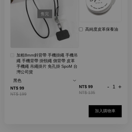
售完
高純度皮革保養油
加粗8mm斜背帶 手機掛繩 手機吊
繩 手機背帶 掛頸繩 側背帶 皮革
手機繩 吊繩掛片 免孔掛 SpoM 台
灣公司貨
-
+
NT$ 99
NT$ 99
NT$ 135
NT$ 199
加入購物車