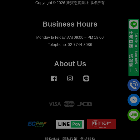
Copyright © 2026 斯寶恩實業社 版權所有
Business Hours
Monday to Friday: AM 09:00 ~ PM 18:00
Telephone: 02-7744-8086
About Us
Facebook
Instagram
Line
Visa
Master
JCB
服務條款
|
隱私政策
|
售後服務