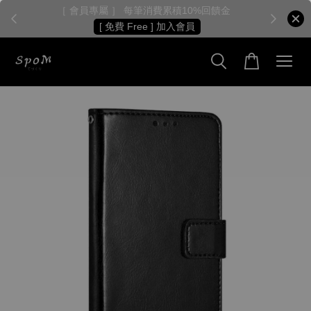
［ 會員專屬 ］ 每筆消費累積10%回饋金
［
[ 免費 Free ] 加入會員