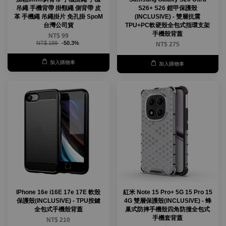
吊繩 手機背帶 掛頸繩 側背帶 皮
S26+ S26 鎧甲保護殼
革 手機繩 吊繩掛片 免孔掛 SpoM
(INCLUSIVE) - 雙層抗震
台灣公司貨
TPU+PC軟硬殼全包式指環支架
手機殼背蓋
NT$ 99
NT$ 199
-50.3%
NT$ 275
加入購物車
加入購物車
IPhone 16e i16E 17e 17E 軟殼
紅米 Note 15 Pro+ 5G 15 Pro 15
保護殼(INCLUSIVE) - TPU按鍵
4G 雙層保護殼(INCLUSIVE) - 蜂
全包式手機殼背蓋
巢式防摔手機殼四角防撞全包式
手機套背蓋
NT$ 210