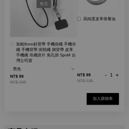
售完
高純度皮革保養油
加粗8mm斜背帶 手機掛繩 手機吊
繩 手機背帶 掛頸繩 側背帶 皮革
手機繩 吊繩掛片 免孔掛 SpoM 台
灣公司貨
-
+
NT$ 99
NT$ 99
NT$ 135
NT$ 199
加入購物車