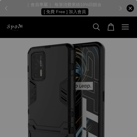
［ 會員專屬 ］ 每筆消費累積10%回饋金
［
[ 免費 Free ] 加入會員