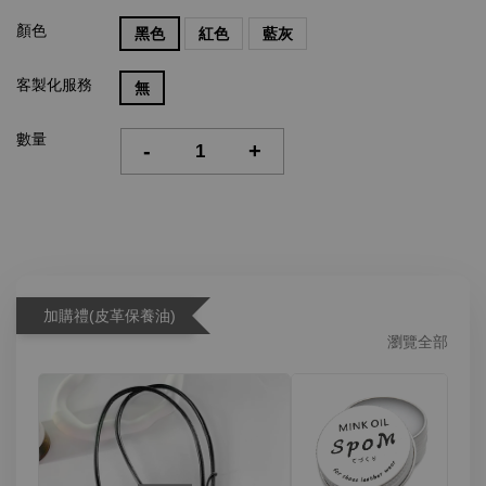
顏色
黑色
紅色
藍灰
客製化服務
無
數量
-
+
加購禮(皮革保養油)
瀏覽全部