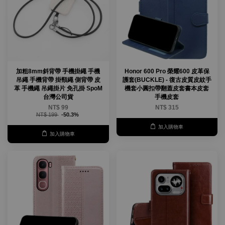
加粗8mm斜背帶 手機掛繩 手機
Honor 600 Pro 榮耀600 皮革保
吊繩 手機背帶 掛頸繩 側背帶 皮
護套(BUCKLE) - 復古皮質皮紋手
革 手機繩 吊繩掛片 免孔掛 SpoM
機套小圓扣帶翻蓋皮套書本皮套
台灣公司貨
手機皮套
NT$ 99
NT$ 315
NT$ 199
-50.3%
加入購物車
加入購物車