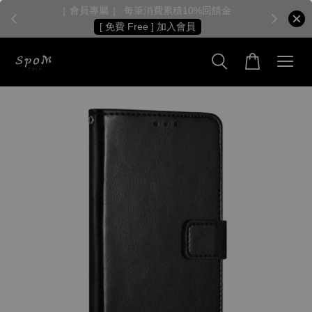
［ 會員專屬 ］ 每筆消費累積10%回饋金
［
[ 免費 Free ] 加入會員