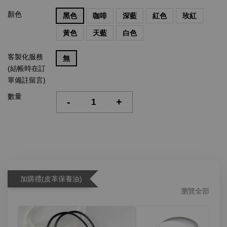
顏色
黑色
咖啡
深藍
紅色
玫紅
黃色
天藍
白色
客製化服務
無
(結帳時在訂
單備註留言)
數量
-
+
加購禮(皮革保養油)
瀏覽全部