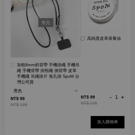
售完
高純度皮革保養油
加粗8mm斜背帶 手機掛繩 手機吊
繩 手機背帶 掛頸繩 側背帶 皮革
手機繩 吊繩掛片 免孔掛 SpoM 台
灣公司貨
-
+
NT$ 99
NT$ 99
NT$ 135
NT$ 199
加入購物車