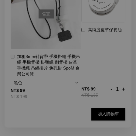
售完
高純度皮革保養油
加粗8mm斜背帶 手機掛繩 手機吊
繩 手機背帶 掛頸繩 側背帶 皮革
手機繩 吊繩掛片 免孔掛 SpoM 台
灣公司貨
-
+
NT$ 99
NT$ 99
NT$ 135
NT$ 199
加入購物車