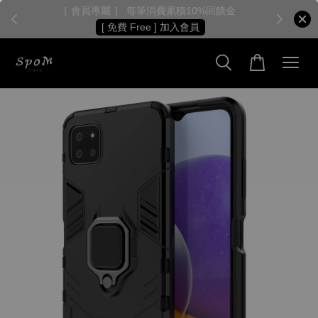
［ 會員專屬 ］ 每筆消費累積10%回饋金
［
[ 免費 Free ] 加入會員