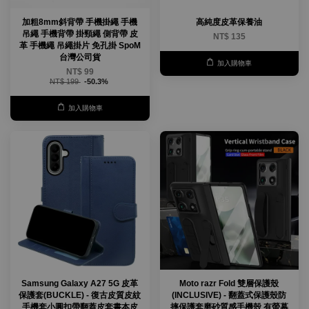
加粗8mm斜背帶 手機掛繩 手機
高純度皮革保養油
吊繩 手機背帶 掛頸繩 側背帶 皮
NT$ 135
革 手機繩 吊繩掛片 免孔掛 SpoM
台灣公司貨
加入購物車
NT$ 99
NT$ 199
-50.3%
加入購物車
Samsung Galaxy A27 5G 皮革
Moto razr Fold 雙層保護殼
保護套(BUCKLE) - 復古皮質皮紋
(INCLUSIVE) - 翻蓋式保護殼防
手機套小圓扣帶翻蓋皮套書本皮
摔保護套磨砂質感手機殼 有螢幕