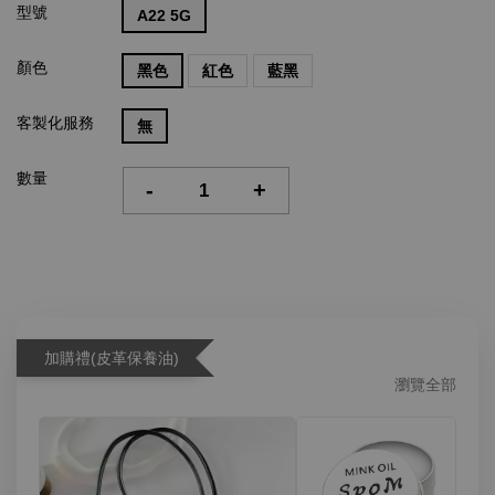
型號
A22 5G
顏色
黑色
紅色
藍黑
客製化服務
無
數量
-
+
加購禮(皮革保養油)
瀏覽全部