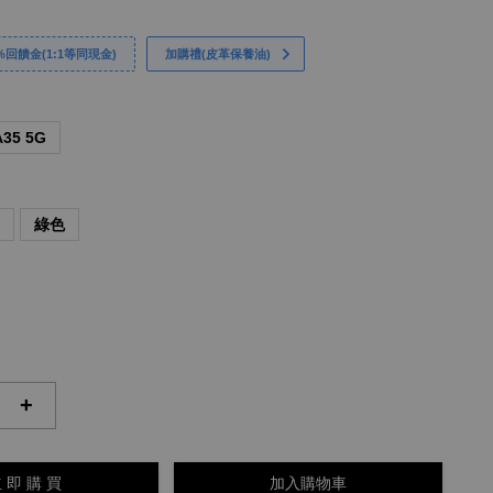
回饋金(1:1等同現金)
加購禮(皮革保養油)
A35 5G
藍
綠色
+
 即 購 買
加入購物車