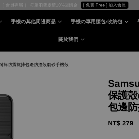
［ 會員專屬 ］ 每筆消費累積10%回饋金
[ 免費 Free ] 加入會員
手機の其他周邊商品
手機の專用腰包/收納包
關於我們
SIVE) - 耐摔防震抗摔包邊防撞殼磨砂手機殼
Samsu
保護殼(
包邊防
NT$ 279