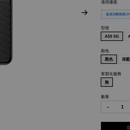
適用優惠
會員消費累積10%
型號
A55 5G
顏色
黑色
深
客製化服務
無
數量
-
立