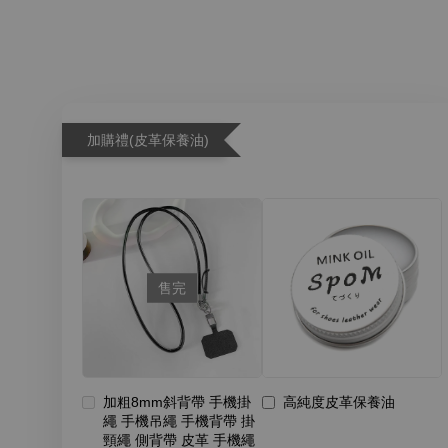
加購禮(皮革保養油)
售完
加粗8mm斜背帶 手機掛
高純度皮革保養油
繩 手機吊繩 手機背帶 掛
頸繩 側背帶 皮革 手機繩