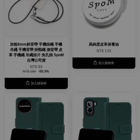
加粗8mm斜背帶 手機掛繩 手機
高純度皮革保養油
吊繩 手機背帶 掛頸繩 側背帶 皮
NT$ 135
革 手機繩 吊繩掛片 免孔掛 SpoM
台灣公司貨
加入購物車
NT$ 99
NT$ 199
-50.3%
加入購物車