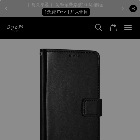
［ 會員專屬 ］ 每筆消費累積10%回饋金
［
[ 免費 Free ] 加入會員