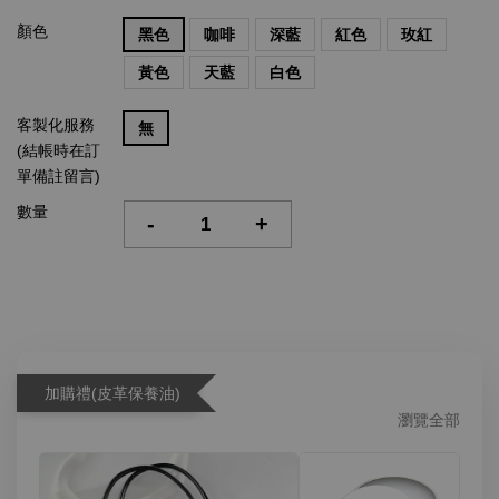
顏色
黑色
咖啡
深藍
紅色
玫紅
黃色
天藍
白色
客製化服務
無
(結帳時在訂
單備註留言)
數量
-
+
加購禮(皮革保養油)
瀏覽全部