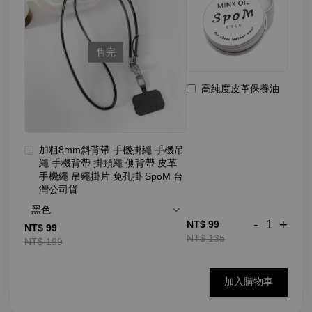
售完
高純度皮革保養油
加粗8mm斜背帶 手機掛繩 手機吊
繩 手機背帶 掛頸繩 側背帶 皮革
手機繩 吊繩掛片 免孔掛 SpoM 台
灣公司貨
-
+
NT$ 99
NT$ 99
NT$ 135
NT$ 199
加入購物車