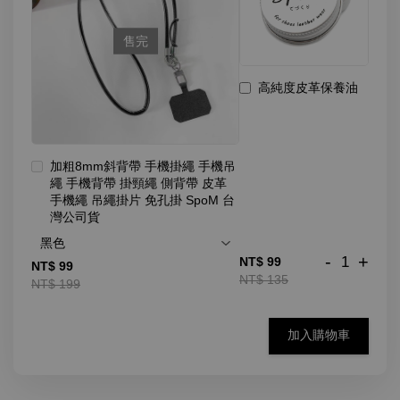
售完
高純度皮革保養油
加粗8mm斜背帶 手機掛繩 手機吊
繩 手機背帶 掛頸繩 側背帶 皮革
手機繩 吊繩掛片 免孔掛 SpoM 台
灣公司貨
-
+
NT$ 99
NT$ 99
NT$ 135
NT$ 199
加入購物車