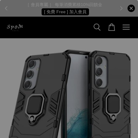
［ 會員專屬 ］ 每筆消費累積10%回饋金
［
[ 免費 Free ] 加入會員