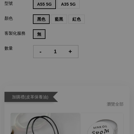
型號
A55 5G
A35 5G
顏色
黑色
藍黑
紅色
客製化服務
無
數量
-
+
加購禮(皮革保養油)
瀏覽全部