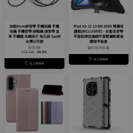
加粗8mm斜背帶 手機掛繩 手機
IPad Air 11 13 M4 2026 雙層保
吊繩 手機背帶 掛頸繩 側背帶 皮
護殼(INCLUSIVE) - 全套含背帶
革 手機繩 吊繩掛片 免孔掛 SpoM
手套防摔抗撞鎧甲盾雙層軟硬保
台灣公司貨
護殼平板套
NT$ 99
從
NT$ 950
起
NT$ 199
-50.3%
加入購物車
加入購物車