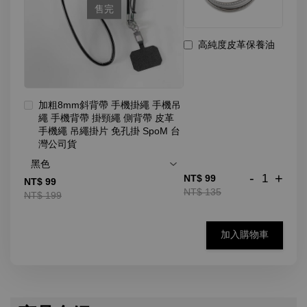
售完
高純度皮革保養油
加粗8mm斜背帶 手機掛繩 手機吊
繩 手機背帶 掛頸繩 側背帶 皮革
手機繩 吊繩掛片 免孔掛 SpoM 台
灣公司貨
-
+
NT$ 99
NT$ 99
NT$ 135
NT$ 199
加入購物車