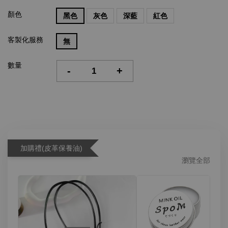
顏色
黑色
灰色
深藍
紅色
客製化服務
無
數量
-
+
加購禮(皮革保養油)
瀏覽全部