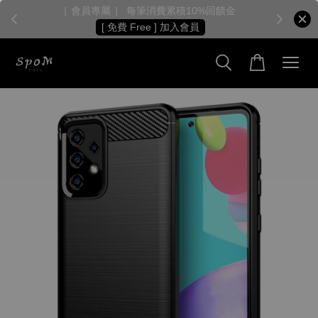
［ 會員專屬 ］ 每筆消費累積10%回饋金
［
[ 免費 Free ] 加入會員