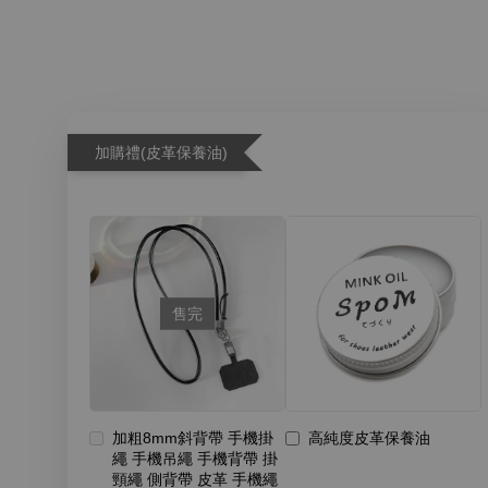
加購禮(皮革保養油)
售完
加粗8mm斜背帶 手機掛
高純度皮革保養油
繩 手機吊繩 手機背帶 掛
頸繩 側背帶 皮革 手機繩