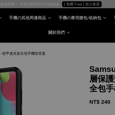
［ 會員專屬 ］ 每筆消費累積10%回饋金
[ 免費 Free ] 加入會員
手機の其他周邊商品
手機の專用腰包/收納包
關於我們
SIVE) - 鎧甲盾支架全包手機殼背蓋
Samsu
層保護殼
全包手
NT$ 240