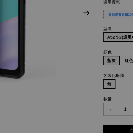
適用優惠
會員消費累積10%
型號
A52 5G(通用A
顏色
藍灰
紅
客製化服務
無
數量
-
立