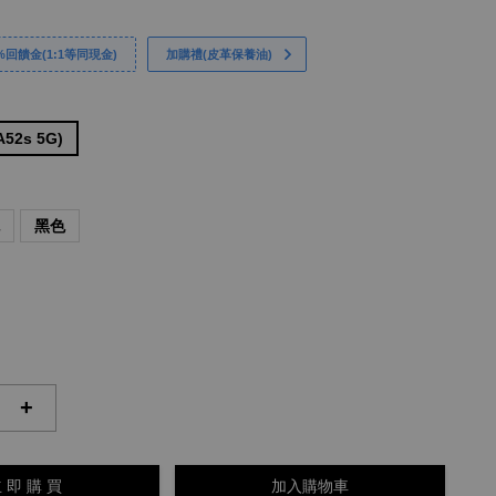
回饋金(1:1等同現金)
加購禮(皮革保養油)
52s 5G)
色
黑色
+
 即 購 買
加入購物車