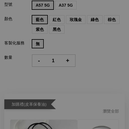
型號
A57 5G
A37 5G
顏色
藍色
紅色
玫瑰金
綠色
棕色
紫色
黑色
客製化服務
無
數量
-
+
加購禮(皮革保養油)
瀏覽全部