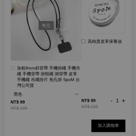
售完
高純度皮革保養油
加粗8mm斜背帶 手機掛繩 手機吊
繩 手機背帶 掛頸繩 側背帶 皮革
手機繩 吊繩掛片 免孔掛 SpoM 台
灣公司貨
-
+
NT$ 99
NT$ 99
NT$ 135
NT$ 199
加入購物車