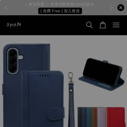
［ 會員專屬 ］ 每筆消費累積10%回饋金
［
[ 免費 Free ] 加入會員