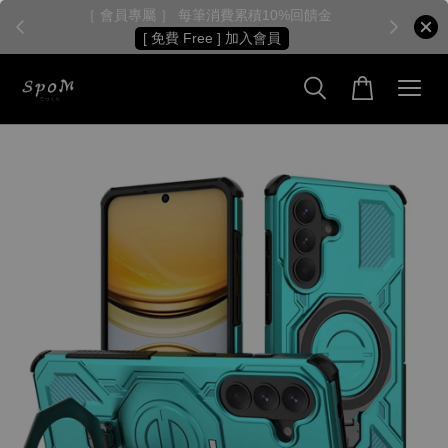
［ 會員專屬 ］ 每筆消費累積10%回饋金
［
[ 免費 Free ] 加入會員