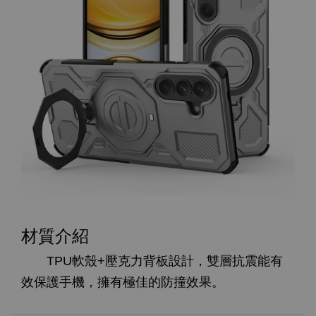
材質介紹
TPU軟殼+壓克力背板設計，雙層抗震能有
效保護手機，擁有極佳的防撞效果。