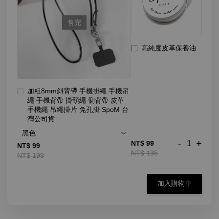
售完
高純度皮革保養油
加粗8mm斜背帶 手機掛繩 手機吊
繩 手機背帶 掛頸繩 側背帶 皮革
手機繩 吊繩掛片 免孔掛 SpoM 台
灣公司貨
-
+
NT$ 99
NT$ 99
NT$ 135
NT$ 199
加入購物車