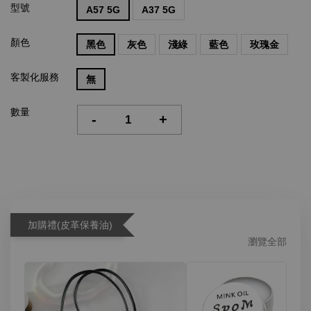
型號
A57 5G
A37 5G
顏色
黑色
灰色
淺綠
藍色
玫瑰金
客製化服務
無
數量
-
+
加購禮(皮革保養油)
瀏覽全部