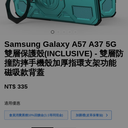
Samsung Galaxy A57 A37 5G
雙層保護殼(INCLUSIVE) - 雙層防
撞防摔手機殼加厚指環支架功能
磁吸款背蓋
NT$ 335
適用優惠
會員消費累積10%回饋金(1:1等同現金)
加購禮(皮革保養油)