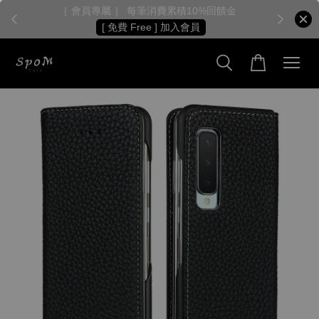
［ 會員專屬 ］ 每筆消費累積10%回饋金
［
[ 免費 Free ] 加入會員