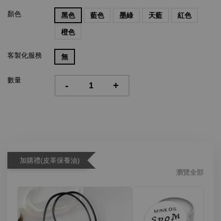
顏色
黑色
藍色
墨綠
天藍
紅色
橙色
客製化服務
無
數量
-
+
加購禮(皮革保養油)
瀏覽全部