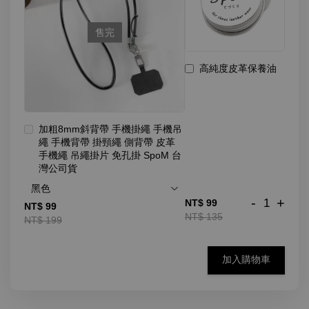
售完
高純度皮革保養油
加粗8mm斜背帶 手機掛繩 手機吊
繩 手機背帶 掛頸繩 側背帶 皮革
手機繩 吊繩掛片 免孔掛 SpoM 台
灣公司貨
-
+
NT$ 99
NT$ 99
NT$ 135
NT$ 199
加入購物車