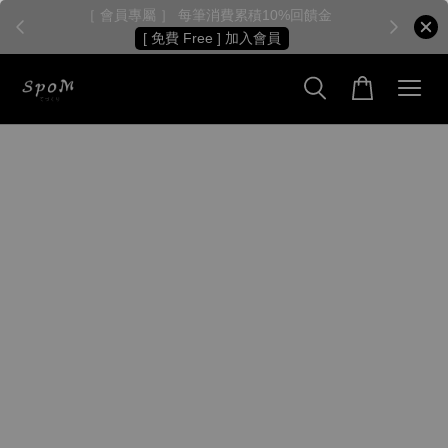
［ 會員專屬 ］ 每筆消費累積10%回饋金
［
[ 免費 Free ] 加入會員