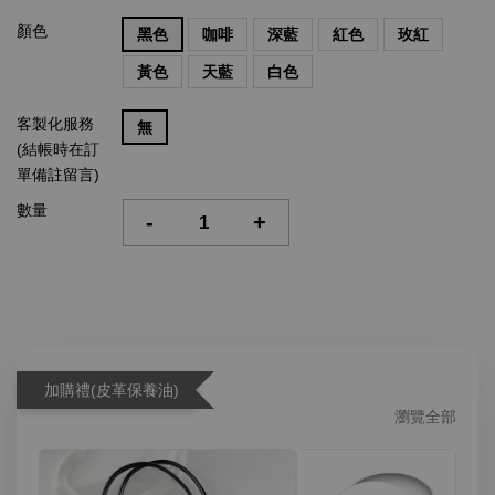
顏色
黑色
咖啡
深藍
紅色
玫紅
黃色
天藍
白色
客製化服務
無
(結帳時在訂
單備註留言)
數量
-
+
加購禮(皮革保養油)
瀏覽全部