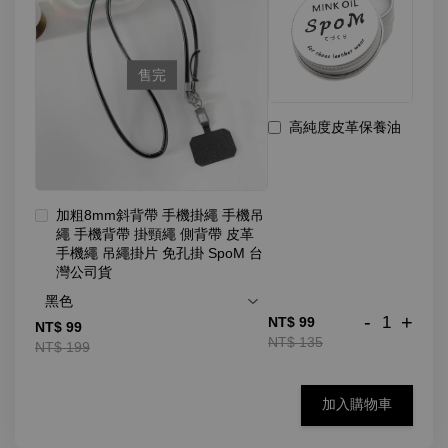
售完
高純度皮革保養油
加粗8mm斜背帶 手機掛繩 手機吊
繩 手機背帶 掛頸繩 側背帶 皮革
手機繩 吊繩掛片 免孔掛 SpoM 台
灣公司貨
-
+
NT$ 99
NT$ 99
NT$ 135
NT$ 199
加入購物車