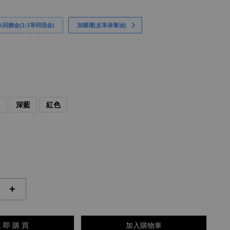
回饋金(1:1等同現金)
加購禮(皮革保養油)
色
深藍
紅色
+
 即 購 買
加入購物車