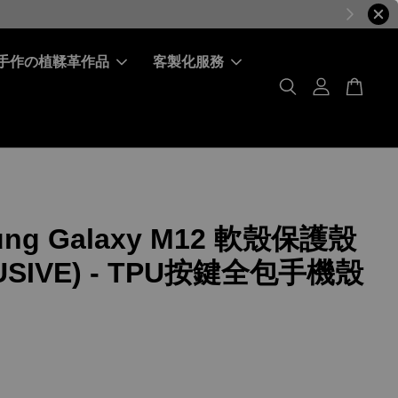
手作の植鞣革作品
客製化服務
ung Galaxy M12 軟殼保護殼
LUSIVE) - TPU按鍵全包手機殼