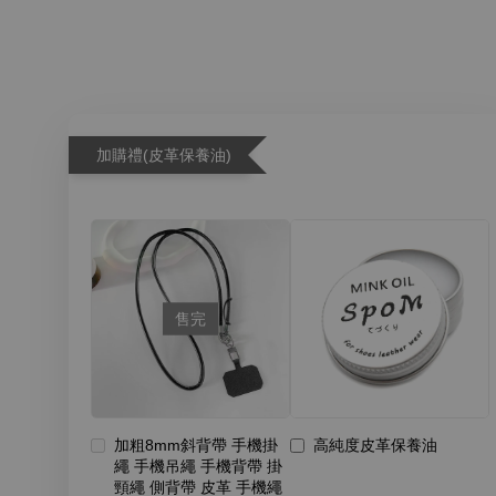
加購禮(皮革保養油)
售完
加粗8mm斜背帶 手機掛
高純度皮革保養油
繩 手機吊繩 手機背帶 掛
頸繩 側背帶 皮革 手機繩