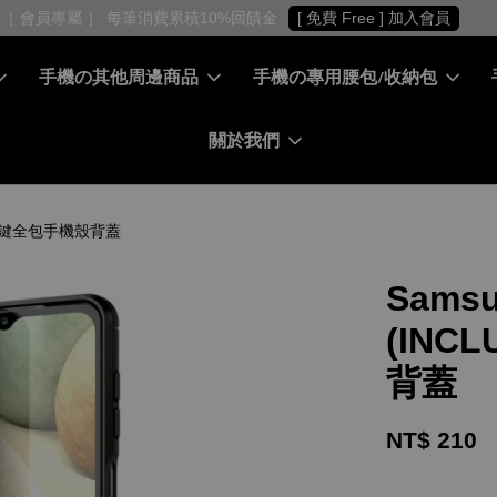
［ 會員專屬 ］ 每筆消費累積10%回饋金
[ 免費 Free ] 加入會員
手機の其他周邊商品
手機の專用腰包/收納包
關於我們
TPU按鍵全包手機殼背蓋
Sams
(INC
背蓋
NT$ 210