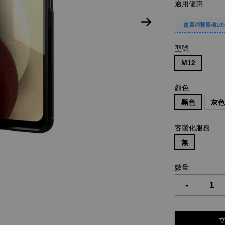
適用優惠
會員消費累積10%
型號
M12
顏色
黑色
灰
客製化服務
無
數量
-
立