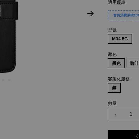
適用優惠
會員消費累積10%
型號
M34 5G
顏色
黑色
咖
客製化服務
無
數量
-
立