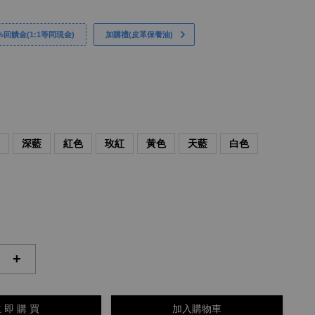
回饋金(1:1等同現金)
加購禮(皮革保養油)
啡
深藍
紅色
玫紅
黃色
天藍
白色
+
 即 購 買
加入購物車