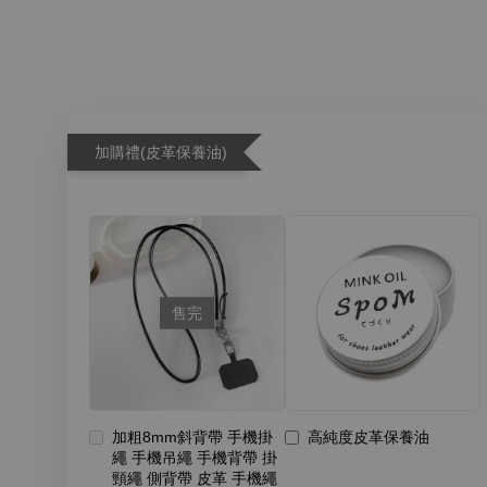
加購禮(皮革保養油)
售完
加粗8mm斜背帶 手機掛
高純度皮革保養油
繩 手機吊繩 手機背帶 掛
頸繩 側背帶 皮革 手機繩