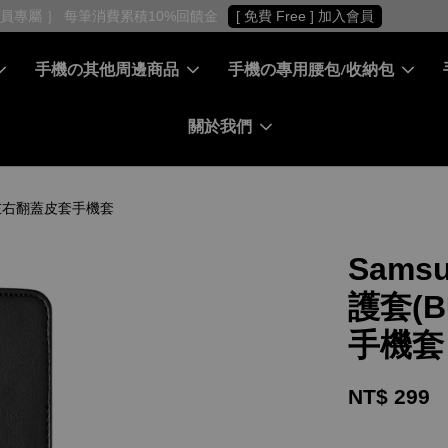
［ 會員專屬 ］ 每筆消費累積10%回饋金
[ 免費 Free ] 加入會員
手機の其他周邊商品
手機の專用腰包/收納包
關於我們
 扣帶左右翻蓋皮套手機套
Samsu
護套(B
手機套
NT$ 299