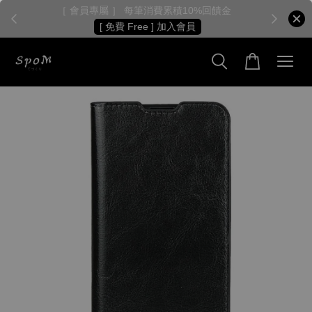
［ 會員專屬 ］ 每筆消費累積10%回饋金
［
[ 免費 Free ] 加入會員