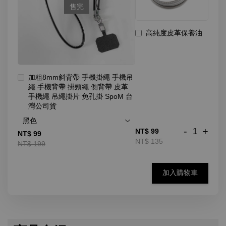
售完
高純度皮革保養油
加粗8mm斜背帶 手機掛繩 手機吊
繩 手機背帶 掛頸繩 側背帶 皮革
手機繩 吊繩掛片 免孔掛 SpoM 台
灣公司貨
-
+
NT$ 99
NT$ 99
NT$ 135
NT$ 199
加入購物車