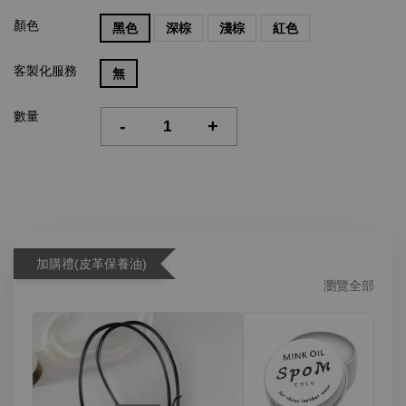
顏色
黑色
深棕
淺棕
紅色
客製化服務
無
數量
-
+
加購禮(皮革保養油)
瀏覽全部