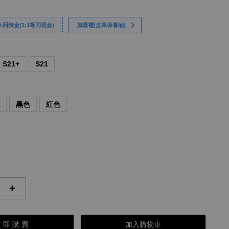
回饋金(1:1等同現金)
加購禮(皮革保養油)
S21+
S21
色
黑色
紅色
+
 即 購 買
加入購物車