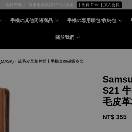
［ 會員專屬 ］ 每筆消費累積10%回饋金
[ 免費 Free ] 加入會員
手機の其他周邊商品
手機の專用腰包/收納包
關於我們
真皮保護套(MASK) - 絨毛皮革相片插卡手機套微磁吸皮套
Samsu
S21 
毛皮革
NT$ 355