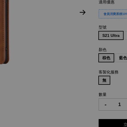
適用優惠
會員消費累積10%
型號
S21 Ultra
顏色
棕色
藍
客製化服務
無
數量
-
立