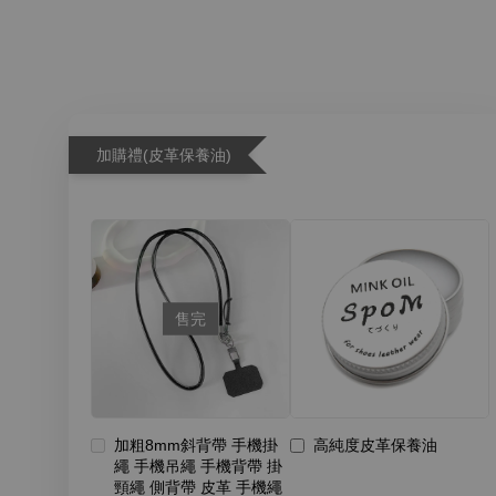
加購禮(皮革保養油)
售完
加粗8mm斜背帶 手機掛
高純度皮革保養油
繩 手機吊繩 手機背帶 掛
頸繩 側背帶 皮革 手機繩