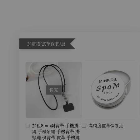
加購禮(皮革保養油)
售完
加粗8mm斜背帶 手機掛
高純度皮革保養油
繩 手機吊繩 手機背帶 掛
頸繩 側背帶 皮革 手機繩