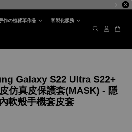
手作の植鞣革作品
客製化服務
ng Galaxy S22 Ultra S22+
牛皮仿真皮保護套(MASK) - 隱
內軟殼手機套皮套