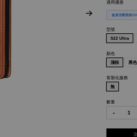
適用優惠
會員消費累積10%
型號
S22 Ultra
顏色
淺棕
黑
客製化服務
無
數量
-
立