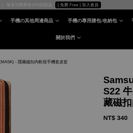
［ 會員專屬 ］ 每筆消費累積10%回饋金
[ 免費 Free ] 加入會員
手機の其他周邊商品
手機の專用腰包/收納包
關於我們
皮保護套(MASK) - 隱藏磁扣內軟殼手機套皮套
Samsu
S22 
藏磁扣
NT$ 340