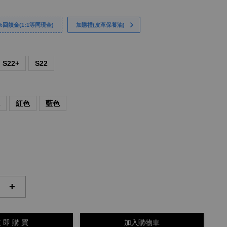
回饋金(1:1等同現金)
加購禮(皮革保養油)
S22+
S22
色
紅色
藍色
+
 即 購 買
加入購物車