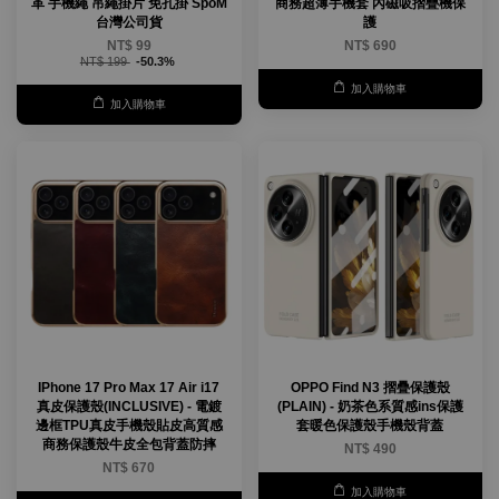
革 手機繩 吊繩掛片 免孔掛 SpoM
商務超薄手機套 內磁吸摺疊機保
台灣公司貨
護
NT$ 99
NT$ 690
NT$ 199
-50.3%
加入購物車
加入購物車
IPhone 17 Pro Max 17 Air i17
OPPO Find N3 摺疊保護殼
真皮保護殼(INCLUSIVE) - 電鍍
(PLAIN) - 奶茶色系質感ins保護
邊框TPU真皮手機殼貼皮高質感
套暖色保護殼手機殼背蓋
商務保護殼牛皮全包背蓋防摔
NT$ 490
NT$ 670
加入購物車