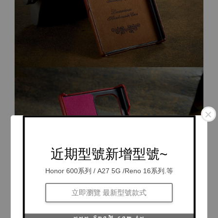
近期型號新增型號~
Honor 600系列 / A27 5G /Reno 16系列.等
立即瀏覽 最新型號款式