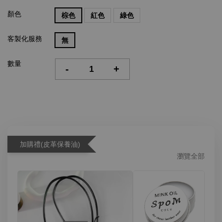
顏色
棕色
紅色
綠色
客製化服務
無
數量
-
+
加購禮(皮革保養油)
瀏覽全部