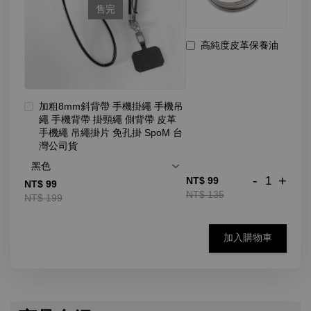
售完
高純度皮革保養油
加粗8mm斜背帶 手機掛繩 手機吊
繩 手機背帶 掛頸繩 側背帶 皮革
手機繩 吊繩掛片 免孔掛 SpoM 台
灣公司貨
-
+
NT$ 99
NT$ 99
NT$ 135
NT$ 199
加入購物車