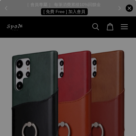
［ 會員首購 ］ 第一筆訂單折30元
全館滿 $590元 免運