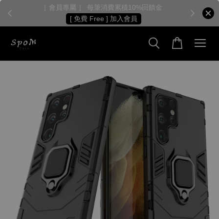
［ 會員專屬 ］ 每筆消費累積10%回饋金
［
[ 免費 Free ] 加入會員