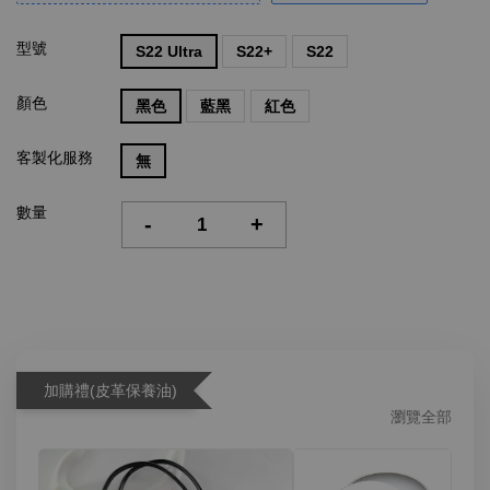
型號
S22 Ultra
S22+
S22
顏色
黑色
藍黑
紅色
客製化服務
無
數量
-
+
加購禮(皮革保養油)
瀏覽全部