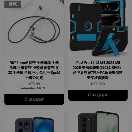
優惠
加粗8mm斜背帶 手機掛繩 手機
IPad Pro 11 13 M4 2024 M5
吊繩 手機背帶 掛頸繩 側背帶 皮
2025 雙層保護殼(INCLUSIVE) -
革 手機繩 吊繩掛片 免孔掛 SpoM
鎧甲盾雙層TPU+PC軟硬殼保護
台灣公司貨
殼平板保護套
NT$ 99
NT$ 620
NT$ 199
-50.3%
加入購物車
加入購物車