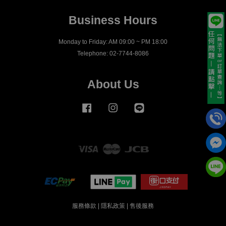
Business Hours
Monday to Friday: AM 09:00 ~ PM 18:00
Telephone: 02-7744-8086
About Us
Facebook
Instagram
Line
Visa
Master
JCB
服務條款
|
隱私政策
|
售後服務