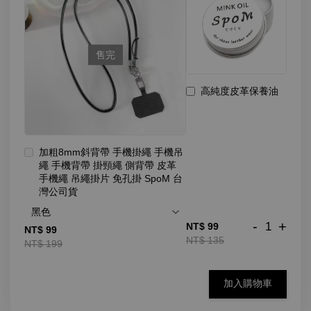
售完
高純度皮革保養油
加粗8mm斜背帶 手機掛繩 手機吊
繩 手機背帶 掛頸繩 側背帶 皮革
手機繩 吊繩掛片 免孔掛 SpoM 台
灣公司貨
-
+
NT$ 99
NT$ 99
NT$ 135
NT$ 199
加入購物車