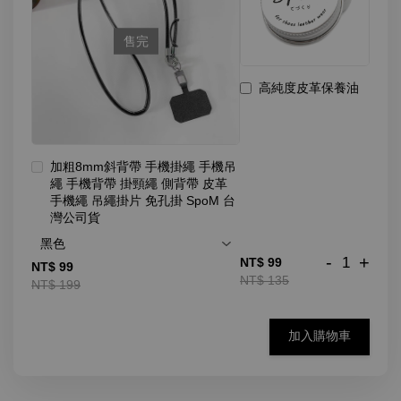
售完
高純度皮革保養油
加粗8mm斜背帶 手機掛繩 手機吊
繩 手機背帶 掛頸繩 側背帶 皮革
手機繩 吊繩掛片 免孔掛 SpoM 台
灣公司貨
-
+
NT$ 99
NT$ 99
NT$ 135
NT$ 199
加入購物車