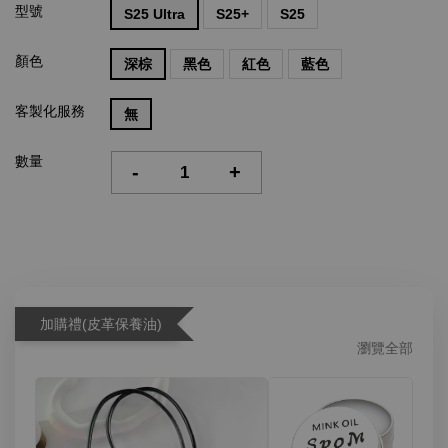
型號
S25 Ultra
S25+
S25
顏色
深棕
黑色
紅色
藍色
客製化服務
無
數量
-
+
加購禮(皮革保養油)
瀏覽全部