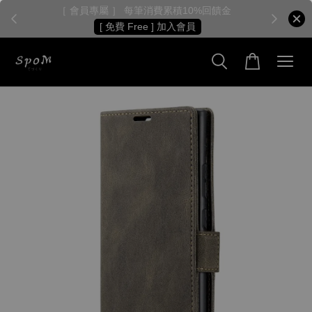
［ 會員專屬 ］ 每筆消費累積10%回饋金
［
[ 免費 Free ] 加入會員