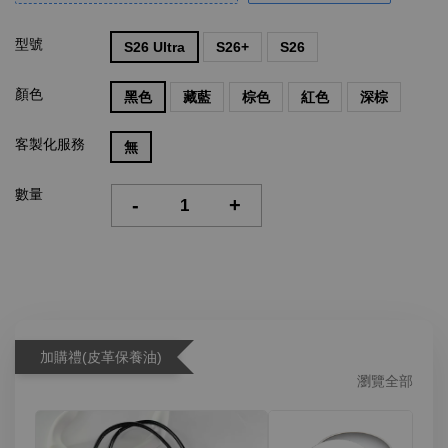
型號
S26 Ultra
S26+
S26
顏色
黑色
藏藍
棕色
紅色
深棕
客製化服務
無
數量
-
+
加購禮(皮革保養油)
瀏覽全部