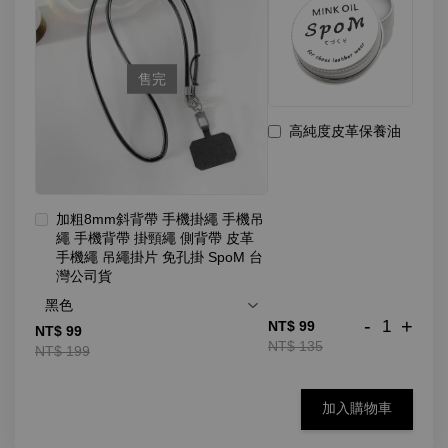
售完
高純度皮革保養油
加粗8mm斜背帶 手機掛繩 手機吊
繩 手機背帶 掛頸繩 側背帶 皮革
手機繩 吊繩掛片 免孔掛 SpoM 台
灣公司貨
-
+
NT$ 99
NT$ 99
NT$ 135
NT$ 199
加入購物車