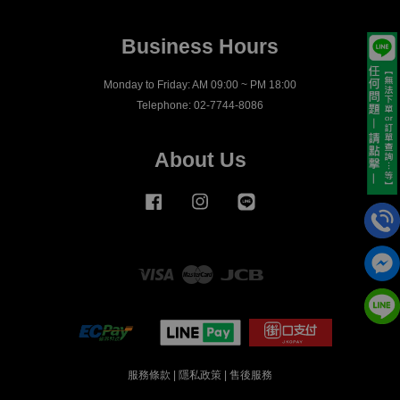
Business Hours
Monday to Friday: AM 09:00 ~ PM 18:00
Telephone: 02-7744-8086
About Us
Facebook
Instagram
Line
Visa
Master
JCB
服務條款
|
隱私政策
|
售後服務