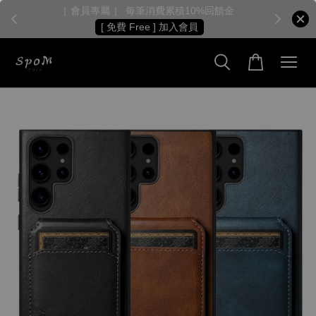
［ 會員專屬 ］ 每筆消費累積10%回饋金
［
[ 免費 Free ] 加入會員