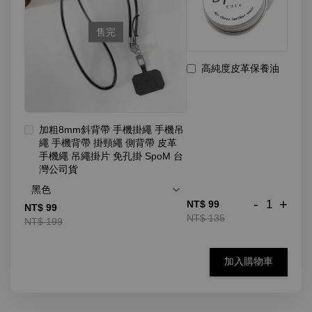
售完
高純度皮革保養油
加粗8mm斜背帶 手機掛繩 手機吊
繩 手機背帶 掛頸繩 側背帶 皮革
手機繩 吊繩掛片 免孔掛 SpoM 台
灣公司貨
-
+
NT$ 99
NT$ 99
NT$ 135
NT$ 199
加入購物車