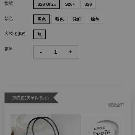
型號
S26 Ultra
S26+
S26
顏色
黑色
藍色
玫紅
棕色
客製化服務
無
數量
-
+
加購禮(皮革保養油)
瀏覽全部