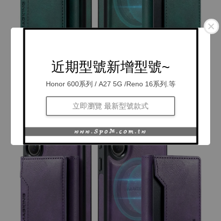
近期型號新增型號~
Honor 600系列 / A27 5G /Reno 16系列.等
立即瀏覽 最新型號款式