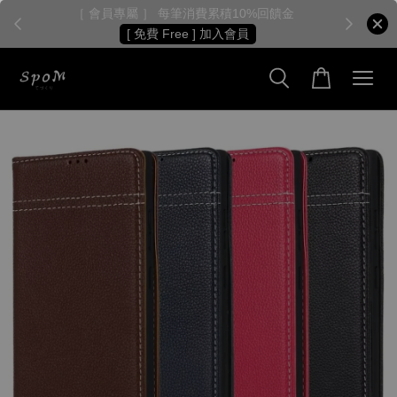
［ 會員專屬 ］ 每筆消費累積10%回饋金
［
[ 免費 Free ] 加入會員