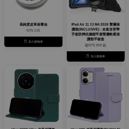
高純度皮革保養油
IPad Air 11 13 M4 2026 雙層保
護殼(INCLUSIVE) - 全套含背帶
NT$ 135
手套防摔抗撞鎧甲盾雙層軟硬保
護殼平板套
加入購物車
從
NT$ 950
起
加入購物車