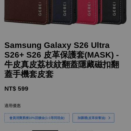
Samsung Galaxy S26 Ultra
S26+ S26 皮革保護套(MASK) -
牛皮真皮荔枝紋翻蓋隱藏磁扣翻
蓋手機套皮套
NT$ 599
適用優惠
會員消費累積10%回饋金(1:1等同現金)
加購禮(皮革保養油)