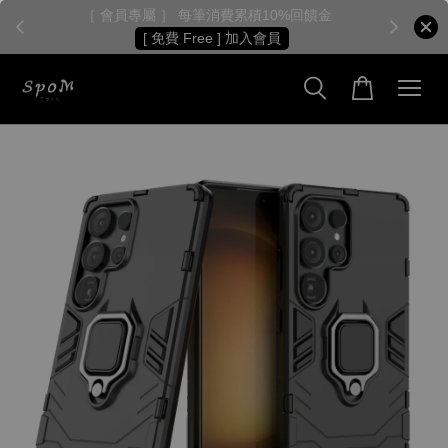
［ 會員專屬 ］ 每筆消費累積10%回饋金
［
[ 免費 Free ] 加入會員