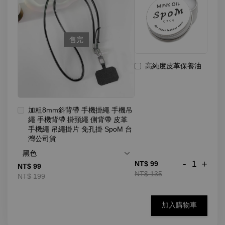
售完
高純度皮革保養油
加粗8mm斜背帶 手機掛繩 手機吊
繩 手機背帶 掛頸繩 側背帶 皮革
手機繩 吊繩掛片 免孔掛 SpoM 台
灣公司貨
-
+
NT$ 99
NT$ 99
NT$ 135
NT$ 199
加入購物車