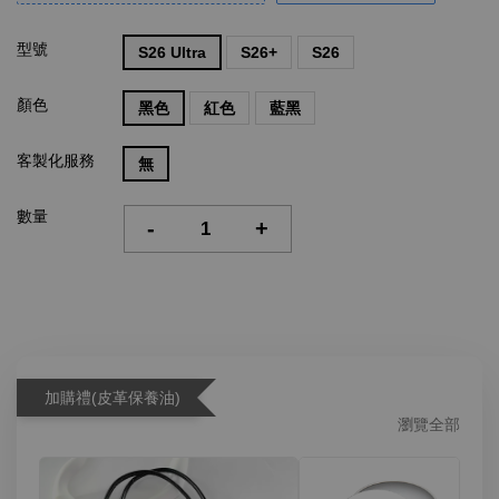
型號
S26 Ultra
S26+
S26
顏色
黑色
紅色
藍黑
客製化服務
無
數量
-
+
加購禮(皮革保養油)
瀏覽全部