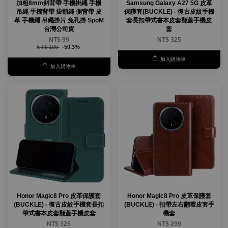
加粗8mm斜背帶 手機掛繩 手機
Samsung Galaxy A27 5G 皮革
吊繩 手機背帶 掛頸繩 側背帶 皮
保護套(BUCKLE) - 復古皮紋手機
革 手機繩 吊繩掛片 免孔掛 SpoM
套長扣帶式書本皮套翻蓋手機皮
台灣公司貨
套
NT$ 99
NT$ 325
NT$ 199
-50.3%
加入購物車
加入購物車
Honor Magic8 Pro 皮革保護套
Honor Magic8 Pro 皮革保護套
(BUCKLE) - 復古皮紋手機套長扣
(BUCKLE) - 扣帶左右翻蓋皮套手
帶式書本皮套翻蓋手機皮套
機套
NT$ 325
NT$ 299