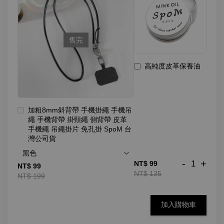
售完
高純度皮革保養油
加粗8mm斜背帶 手機掛繩 手機吊
繩 手機背帶 掛頸繩 側背帶 皮革
手機繩 吊繩掛片 免孔掛 SpoM 台
灣公司貨
-
+
NT$ 99
NT$ 99
NT$ 135
NT$ 199
加入購物車