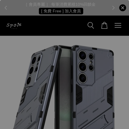
［ 會員專屬 ］ 每筆消費累積10%回饋金
［
[ 免費 Free ] 加入會員