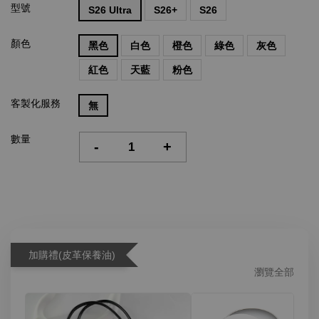
型號
S26 Ultra
S26+
S26
顏色
黑色
白色
橙色
綠色
灰色
紅色
天藍
粉色
客製化服務
無
數量
-
+
加購禮(皮革保養油)
瀏覽全部