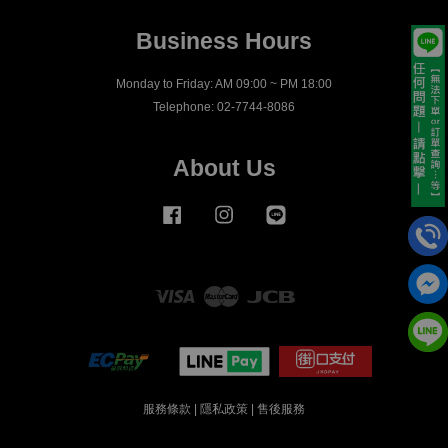
Business Hours
Monday to Friday: AM 09:00 ~ PM 18:00
Telephone: 02-7744-8086
About Us
Facebook
Instagram
Line
Visa
Master
JCB
服務條款
|
隱私政策
|
售後服務