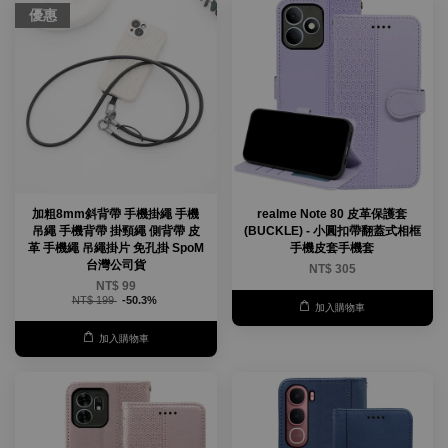
優惠
加粗8mm斜背帶 手機掛繩 手機
realme Note 80 皮革保護套
吊繩 手機背帶 掛頸繩 側背帶 皮
(BUCKLE) - 小圓扣帶翻蓋式相框
革 手機繩 吊繩掛片 免孔掛 SpoM
手機皮套手機套
台灣公司貨
NT$ 305
NT$ 99
NT$ 199
-50.3%
加入購物車
加入購物車