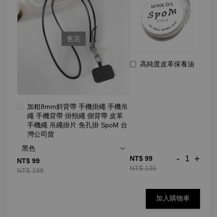
售完
高純度皮革保養油
加粗8mm斜背帶 手機掛繩 手機吊
繩 手機背帶 掛頸繩 側背帶 皮革
手機繩 吊繩掛片 免孔掛 SpoM 台
灣公司貨
-
+
NT$ 99
NT$ 99
NT$ 135
NT$ 199
加入購物車