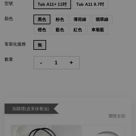
型號
Tab A11+ 11吋
Tab A11 8.7吋
顏色
黑色
粉色
薄荷綠
翡翠綠
橙色
藍色
紅色
車菊藍
客製化服務
無
數量
-
+
加購禮(皮革保養油)
瀏覽全部