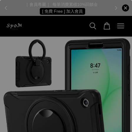
［ 會員專屬 ］ 每筆消費累積10%回饋金
［
[ 免費 Free ] 加入會員