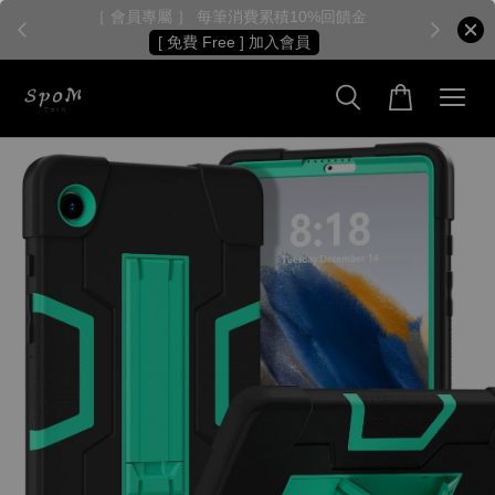
［ 會員專屬 ］ 每筆消費累積10%回饋金
［
[ 免費 Free ] 加入會員