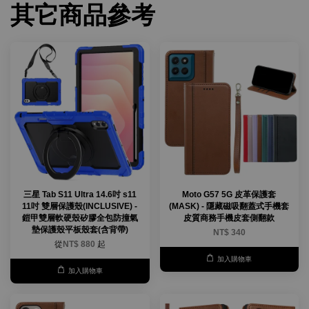
其它商品參考
三星 Tab S11 Ultra 14.6吋 s11
Moto G57 5G 皮革保護套
11吋 雙層保護殼(INCLUSIVE) -
(MASK) - 隱藏磁吸翻蓋式手機套
鎧甲雙層軟硬殼矽膠全包防撞氣
皮質商務手機皮套側翻款
墊保護殼平板殼套(含背帶)
NT$ 340
從
NT$ 880
起
加入購物車
加入購物車