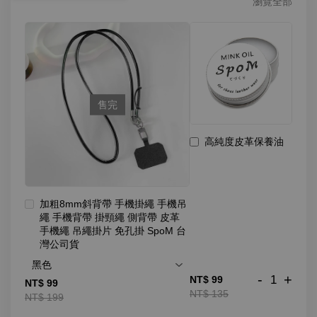
瀏覽全部
售完
高純度皮革保養油
加粗8mm斜背帶 手機掛繩 手機吊
繩 手機背帶 掛頸繩 側背帶 皮革
手機繩 吊繩掛片 免孔掛 SpoM 台
灣公司貨
-
+
NT$ 99
NT$ 99
NT$ 135
NT$ 199