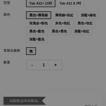
型號
Tab A11+ 11吋
Tab A11 8.7吋
顏色
黑色+薄荷綠
薄荷綠+玫紅
深藍+綠色
玫瑰金+粉色
灰色+玫紅
黑色+玫紅
黑色+藍色
黑色+黑色
深藍+玫紅
深藍+藍色
客製化服務
無
數量
-
+
加購禮(皮革保養油)