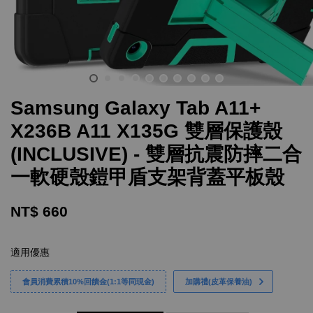
Samsung Galaxy Tab A11+
X236B A11 X135G 雙層保護殼
(INCLUSIVE) - 雙層抗震防摔二合
一軟硬殼鎧甲盾支架背蓋平板殼
NT$ 660
適用優惠
會員消費累積10%回饋金(1:1等同現金)
加購禮(皮革保養油)