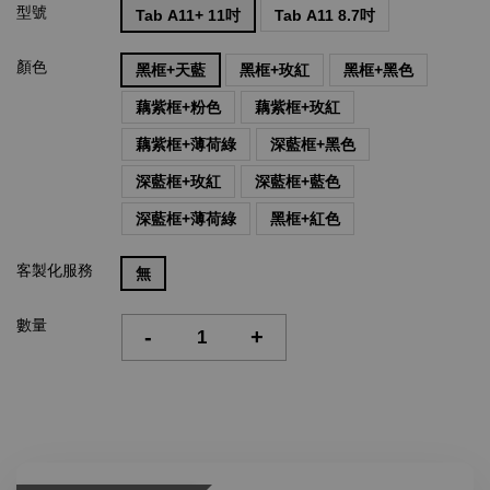
型號
Tab A11+ 11吋
Tab A11 8.7吋
顏色
黑框+天藍
黑框+玫紅
黑框+黑色
藕紫框+粉色
藕紫框+玫紅
藕紫框+薄荷綠
深藍框+黑色
深藍框+玫紅
深藍框+藍色
深藍框+薄荷綠
黑框+紅色
客製化服務
無
數量
-
+