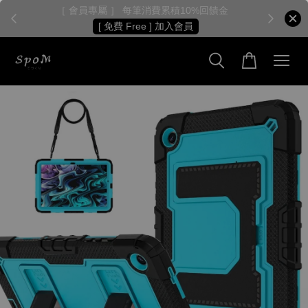
［ 會員專屬 ］ 每筆消費累積10%回饋金
［
[ 免費 Free ] 加入會員