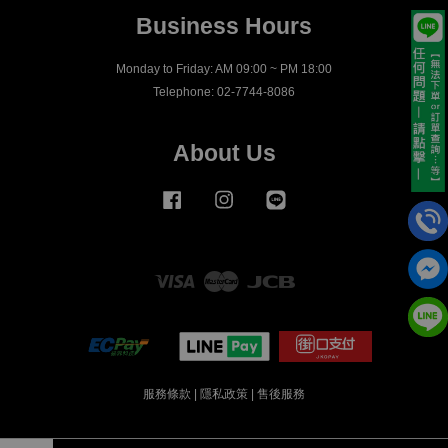
Business Hours
Monday to Friday: AM 09:00 ~ PM 18:00
Telephone: 02-7744-8086
About Us
Facebook
Instagram
Line
Visa
Master
JCB
服務條款
|
隱私政策
|
售後服務