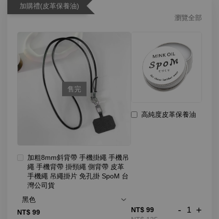
加購禮(皮革保養油)
瀏覽全部
售完
高純度皮革保養油
加粗8mm斜背帶 手機掛繩 手機吊
繩 手機背帶 掛頸繩 側背帶 皮革
手機繩 吊繩掛片 免孔掛 SpoM 台
灣公司貨
-
+
NT$ 99
NT$ 99