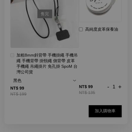
售完
高純度皮革保養油
加粗8mm斜背帶 手機掛繩 手機吊
繩 手機背帶 掛頸繩 側背帶 皮革
手機繩 吊繩掛片 免孔掛 SpoM 台
灣公司貨
-
+
NT$ 99
NT$ 99
NT$ 135
NT$ 199
加入購物車