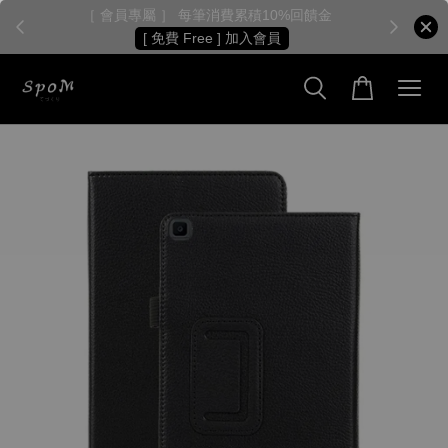
［ 會員專屬 ］ 每筆消費累積10%回饋金
［
[ 免費 Free ] 加入會員