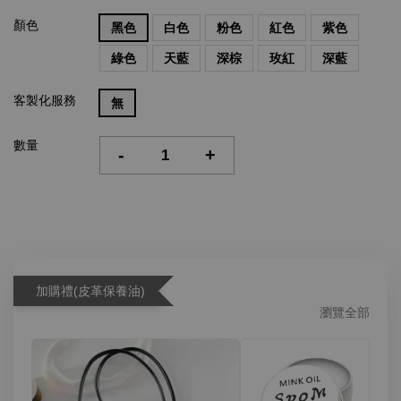
顏色
黑色
白色
粉色
紅色
紫色
綠色
天藍
深棕
玫紅
深藍
客製化服務
無
數量
-
+
加購禮(皮革保養油)
瀏覽全部