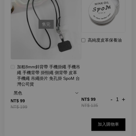
售完
高純度皮革保養油
加粗8mm斜背帶 手機掛繩 手機吊
繩 手機背帶 掛頸繩 側背帶 皮革
手機繩 吊繩掛片 免孔掛 SpoM 台
灣公司貨
-
+
NT$ 99
NT$ 99
NT$ 135
NT$ 199
加入購物車