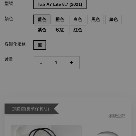
型號
Tab A7 Lite 8.7 (2021)
顏色
藍色
橙色
白色
黑色
綠色
紫色
玫紅
紅色
客製化服務
無
數量
-
+
加購禮(皮革保養油)
瀏覽全部