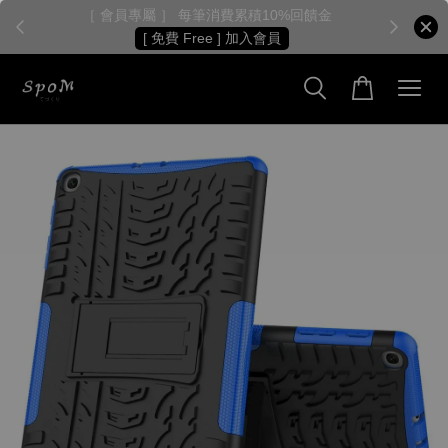
［ 會員專屬 ］ 每筆消費累積10%回饋金
［
[ 免費 Free ] 加入會員