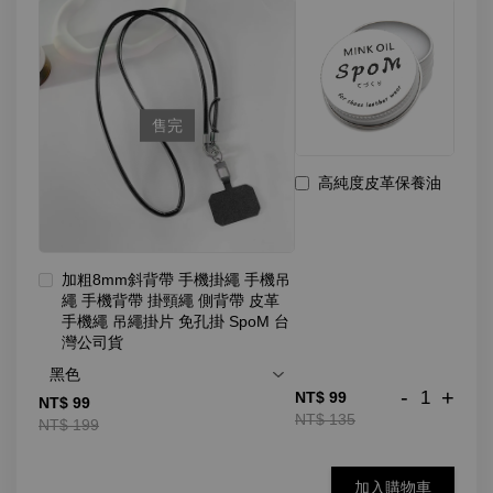
售完
高純度皮革保養油
加粗8mm斜背帶 手機掛繩 手機吊
繩 手機背帶 掛頸繩 側背帶 皮革
手機繩 吊繩掛片 免孔掛 SpoM 台
灣公司貨
-
+
NT$ 99
NT$ 99
NT$ 135
NT$ 199
加入購物車