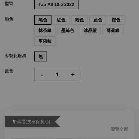
型號
Tab A8 10.5 2022
顏色
黑色
紅色
粉色
藍色
橙色
抹茶綠
墨綠色
冰晶藍
薄荷綠
車菊藍
客製化服務
無
數量
-
+
加購禮(皮革保養油)
瀏覽全部