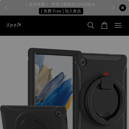
［ 會員專屬 ］ 每筆消費累積10%回饋金
［
[ 免費 Free ] 加入會員