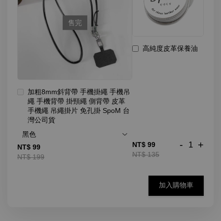
售完
高純度皮革保養油
加粗8mm斜背帶 手機掛繩 手機吊
繩 手機背帶 掛頸繩 側背帶 皮革
手機繩 吊繩掛片 免孔掛 SpoM 台
灣公司貨
-
+
NT$ 99
NT$ 99
NT$ 135
NT$ 199
加入購物車