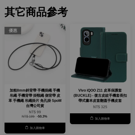
其它商品參考
優惠
加粗8mm斜背帶 手機掛繩 手機
Vivo iQOO Z11 皮革保護套
吊繩 手機背帶 掛頸繩 側背帶 皮
(BUCKLE) - 復古皮紋手機套長扣
革 手機繩 吊繩掛片 免孔掛 SpoM
帶式書本皮套翻蓋手機皮套
台灣公司貨
NT$ 325
NT$ 99
NT$ 199
-50.3%
加入購物車
加入購物車