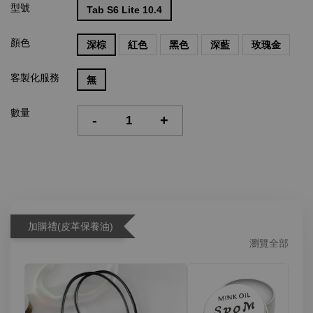
型號
Tab S6 Lite 10.4
顏色
深棕
紅色
黑色
深藍
玫瑰金
客製化服務
無
數量
-
+
加購禮(皮革保養油)
瀏覽全部