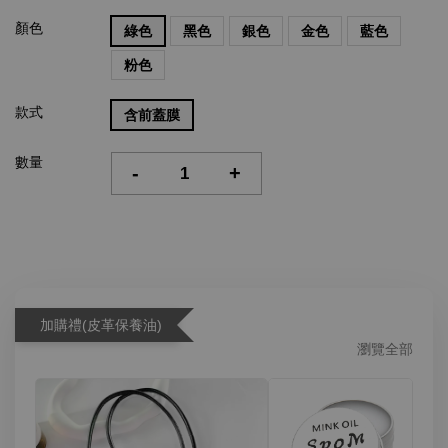
顏色
綠色
黑色
銀色
金色
藍色
粉色
款式
含前蓋膜
數量
-
+
加購禮(皮革保養油)
瀏覽全部