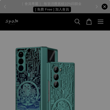
［ 會員首購 ］ 第一筆訂單折30元
全館滿 $590元 免運