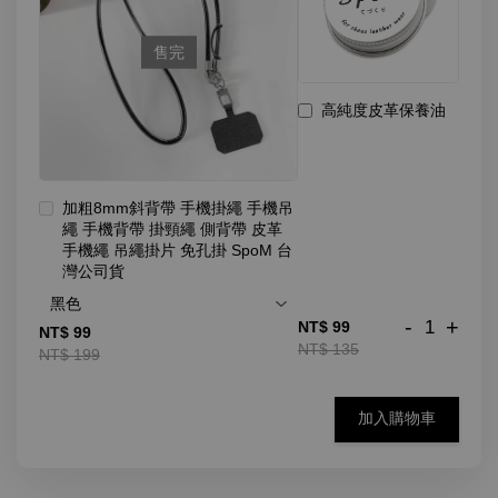
售完
高純度皮革保養油
加粗8mm斜背帶 手機掛繩 手機吊
繩 手機背帶 掛頸繩 側背帶 皮革
手機繩 吊繩掛片 免孔掛 SpoM 台
灣公司貨
-
+
NT$ 99
NT$ 99
NT$ 135
NT$ 199
加入購物車