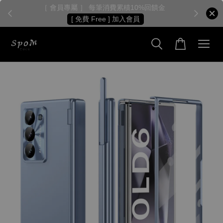
［ 會員專屬 ］ 每筆消費累積10%回饋金
［
[ 免費 Free ] 加入會員