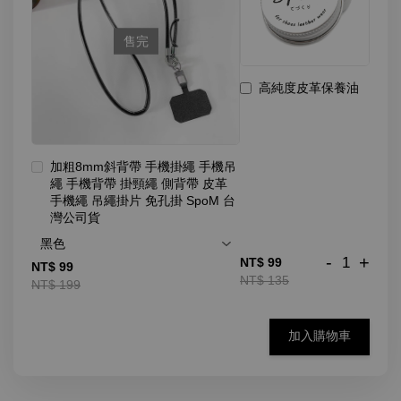
售完
高純度皮革保養油
加粗8mm斜背帶 手機掛繩 手機吊
繩 手機背帶 掛頸繩 側背帶 皮革
手機繩 吊繩掛片 免孔掛 SpoM 台
灣公司貨
-
+
NT$ 99
NT$ 99
NT$ 135
NT$ 199
加入購物車