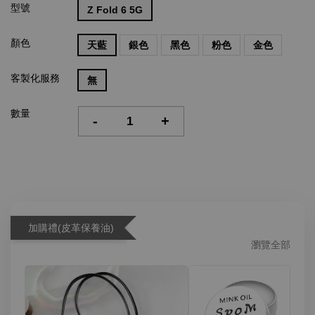
型號
Z Fold 6 5G
顏色
天藍
銀色
黑色
粉色
金色
客製化服務
無
數量
-
+
加購禮(皮革保養油)
瀏覽全部