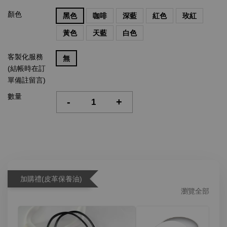
顏色
黑色
咖啡
深藍
紅色
玫紅
黃色
天藍
白色
客製化服務
無
(結帳時在訂
單備註留言)
數量
-
+
加購禮(皮革保養油)
瀏覽全部