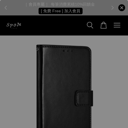
［ 會員專屬 ］ 每筆消費累積10%回饋金
［
[ 免費 Free ] 加入會員