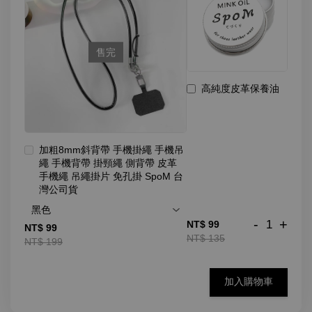
售完
高純度皮革保養油
加粗8mm斜背帶 手機掛繩 手機吊
繩 手機背帶 掛頸繩 側背帶 皮革
手機繩 吊繩掛片 免孔掛 SpoM 台
灣公司貨
-
+
NT$ 99
NT$ 99
NT$ 135
NT$ 199
加入購物車