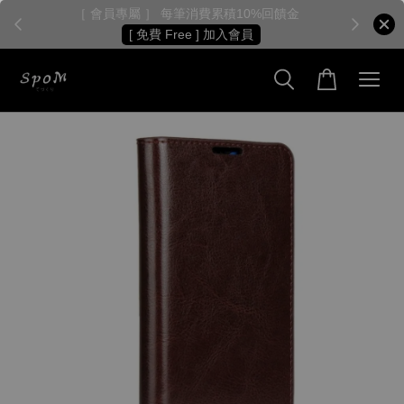
［ 會員專屬 ］ 每筆消費累積10%回饋金
［
[ 免費 Free ] 加入會員