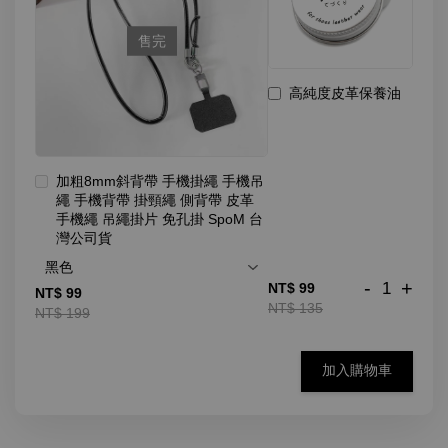
售完
高純度皮革保養油
加粗8mm斜背帶 手機掛繩 手機吊
繩 手機背帶 掛頸繩 側背帶 皮革
手機繩 吊繩掛片 免孔掛 SpoM 台
灣公司貨
-
+
NT$ 99
NT$ 99
NT$ 135
NT$ 199
加入購物車