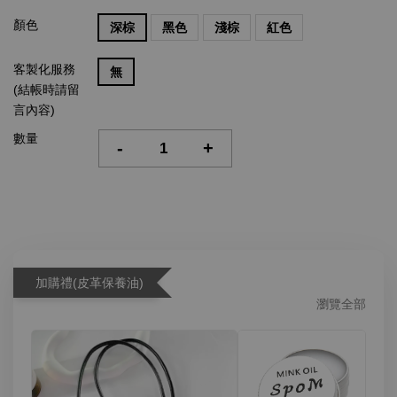
顏色
深棕
黑色
淺棕
紅色
客製化服務
無
(結帳時請留
言內容)
數量
-
+
加購禮(皮革保養油)
瀏覽全部