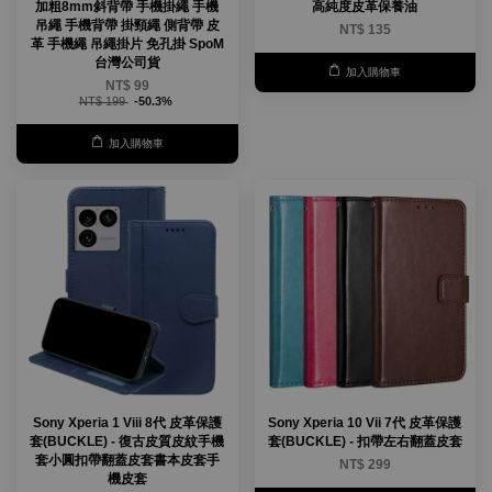
加粗8mm斜背帶 手機掛繩 手機
高純度皮革保養油
吊繩 手機背帶 掛頸繩 側背帶 皮
NT$ 135
革 手機繩 吊繩掛片 免孔掛 SpoM
台灣公司貨
加入購物車
NT$ 99
NT$ 199
-50.3%
加入購物車
Sony Xperia 1 Viii 8代 皮革保護
Sony Xperia 10 Vii 7代 皮革保護
套(BUCKLE) - 復古皮質皮紋手機
套(BUCKLE) - 扣帶左右翻蓋皮套
套小圓扣帶翻蓋皮套書本皮套手
NT$ 299
機皮套