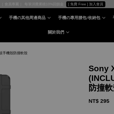
［ 會員專屬 ］ 每筆消費累積10%回饋金
[ 免費 Free ] 加入會員
手機の其他周邊商品
手機の專用腰包/收納包
關於我們
摔耐磨軍規手機殼防撞軟殼
Sony 
(INC
防撞軟
NT$ 295