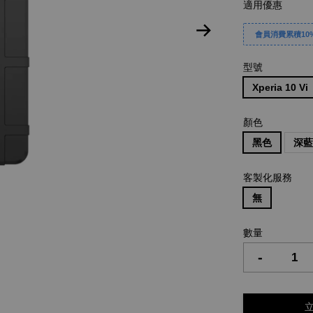
適用優惠
會員消費累積10%
型號
Xperia 10 Vi
顏色
黑色
深
客製化服務
無
數量
-
立