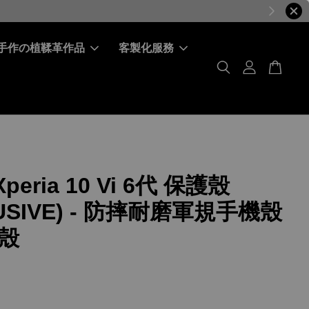
手作の植鞣革作品
客製化服務
Xperia 10 Vi 6代 保護殼
LUSIVE) - 防摔耐磨軍規手機殼
殼