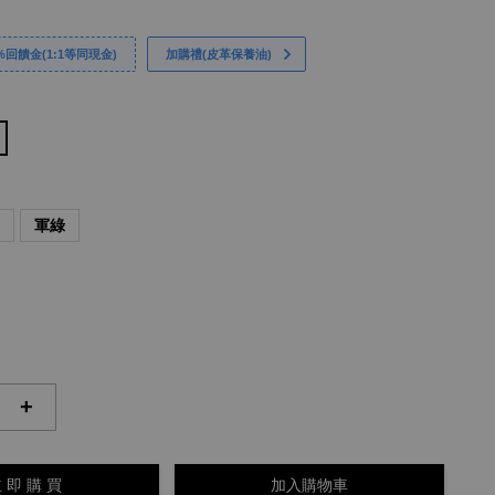
回饋金(1:1等同現金)
加購禮(皮革保養油)
藍
軍綠
+
 即 購 買
加入購物車