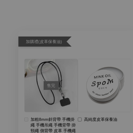
加購禮(皮革保養油)
售完
加粗8mm斜背帶 手機掛
高純度皮革保養油
繩 手機吊繩 手機背帶 掛
頸繩 側背帶 皮革 手機繩