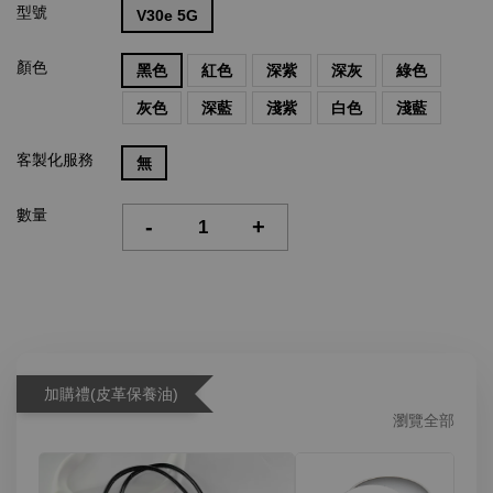
型號
V30e 5G
顏色
黑色
紅色
深紫
深灰
綠色
灰色
深藍
淺紫
白色
淺藍
客製化服務
無
數量
-
+
加購禮(皮革保養油)
瀏覽全部