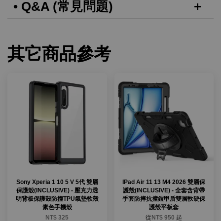
• Q&A (常見問題)
其它商品參考
Sony Xperia 1 10 5 V 5代 雙層
IPad Air 11 13 M4 2026 雙層保
保護殼(INCLUSIVE) - 壓克力透
護殼(INCLUSIVE) - 全套含背帶
明背板保護殼防撞TPU氣墊軟殼
手套防摔抗撞鎧甲盾雙層軟硬保
素色手機殼
護殼平板套
NT$ 325
從
NT$ 950
起