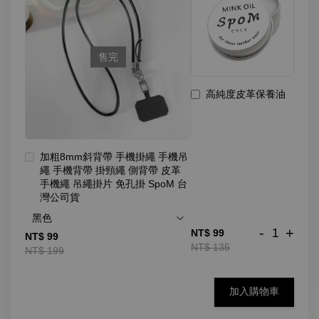
售完
高純度皮革保養油
加粗8mm斜背帶 手機掛繩 手機吊
繩 手機背帶 掛頸繩 側背帶 皮革
手機繩 吊繩掛片 免孔掛 SpoM 台
灣公司貨
-
+
NT$ 99
NT$ 99
NT$ 135
NT$ 199
加入購物車