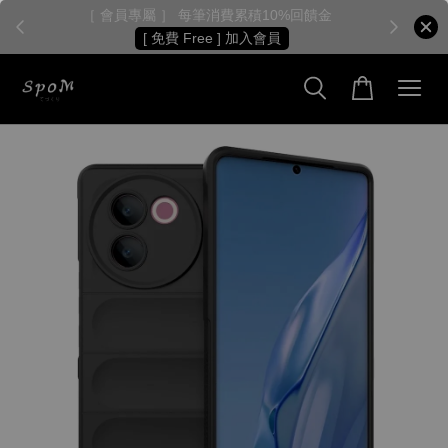
［ 會員專屬 ］ 每筆消費累積10%回饋金
［
[ 免費 Free ] 加入會員