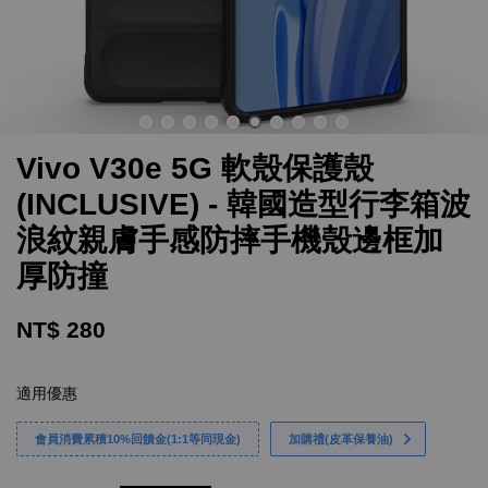
Vivo V30e 5G 軟殼保護殼
(INCLUSIVE) - 韓國造型行李箱波
浪紋親膚手感防摔手機殼邊框加
厚防撞
NT$ 280
適用優惠
會員消費累積10%回饋金(1:1等同現金)
加購禮(皮革保養油)