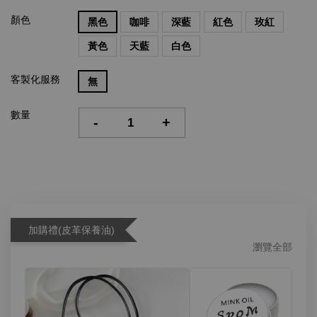
顏色
黑色
咖啡
深藍
紅色
玫紅
黃色
天藍
白色
客製化服務
無
數量
-
+
加購禮(皮革保養油)
瀏覽全部