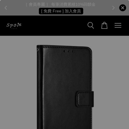
［ 會員專屬 ］ 每筆消費累積10%回饋金
［
[ 免費 Free ] 加入會員