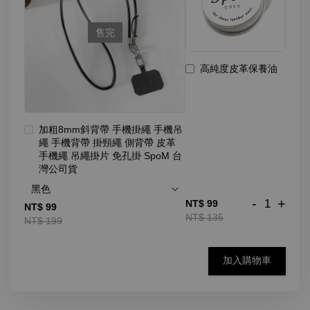
售完
高純度皮革保養油
加粗8mm斜背帶 手機掛繩 手機吊
繩 手機背帶 掛頸繩 側背帶 皮革
手機繩 吊繩掛片 免孔掛 SpoM 台
灣公司貨
-
+
NT$ 99
NT$ 99
NT$ 135
NT$ 199
加入購物車