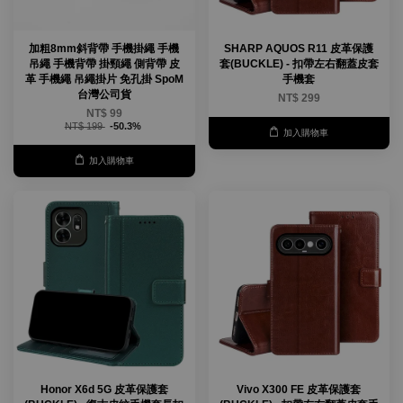
加粗8mm斜背帶 手機掛繩 手機
SHARP AQUOS R11 皮革保護
吊繩 手機背帶 掛頸繩 側背帶 皮
套(BUCKLE) - 扣帶左右翻蓋皮套
革 手機繩 吊繩掛片 免孔掛 SpoM
手機套
台灣公司貨
NT$ 299
NT$ 99
NT$ 199
-50.3%
加入購物車
加入購物車
Honor X6d 5G 皮革保護套
Vivo X300 FE 皮革保護套