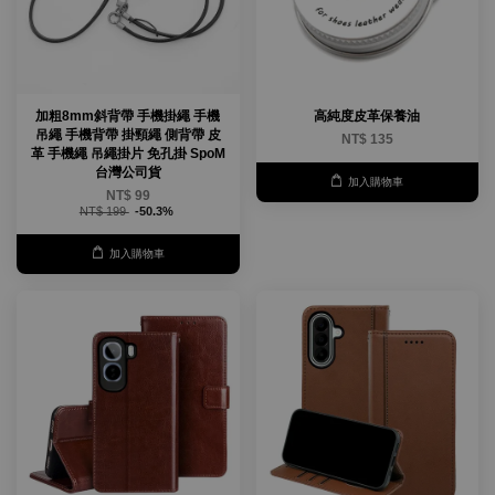
加粗8mm斜背帶 手機掛繩 手機
高純度皮革保養油
吊繩 手機背帶 掛頸繩 側背帶 皮
NT$ 135
革 手機繩 吊繩掛片 免孔掛 SpoM
台灣公司貨
加入購物車
NT$ 99
NT$ 199
-50.3%
加入購物車