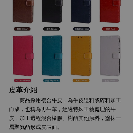
皮革介紹
商品採用複合牛皮，為牛皮邊料或碎料加工
而成，也稱為再生革，經過特殊工藝處理的牛
皮，加工過程混合橡膠、樹酯其他原料，塗抹一
層聚氨酯形成皮表面。