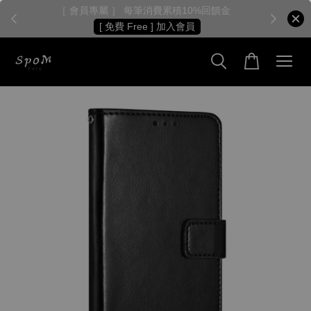
［ 會員專屬 ］ 每筆消費累積10%回饋金
［
[ 免費 Free ] 加入會員