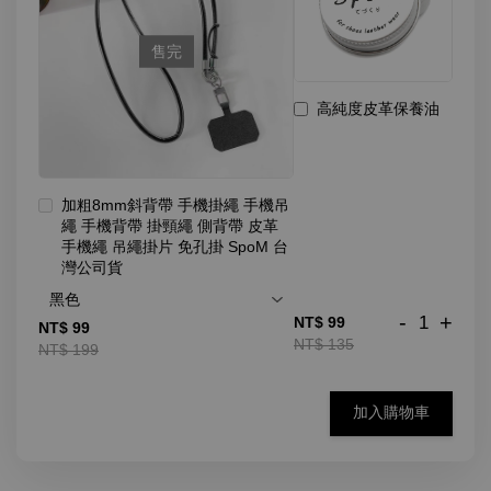
售完
高純度皮革保養油
加粗8mm斜背帶 手機掛繩 手機吊
繩 手機背帶 掛頸繩 側背帶 皮革
手機繩 吊繩掛片 免孔掛 SpoM 台
灣公司貨
-
+
NT$ 99
NT$ 99
NT$ 135
NT$ 199
加入購物車