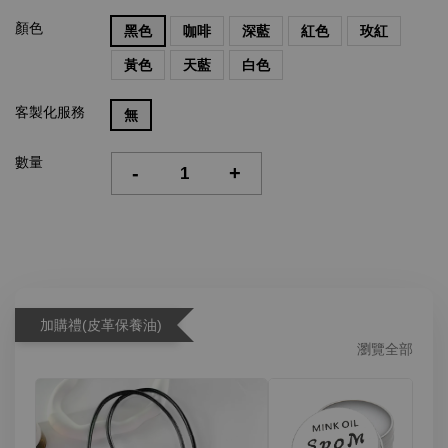
顏色
黑色
咖啡
深藍
紅色
玫紅
黃色
天藍
白色
客製化服務
無
數量
-
+
加購禮(皮革保養油)
瀏覽全部